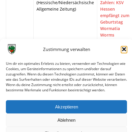
(Hessische/Niedersächsische
Zahlen: KSV
Allgemeine Zeitung)
Hessen
empfängt zum
Geburtstag
Wormatia
Worms
18.11.2022
wormatia.de
Vorbericht
Zustimmung verwalten
17.11.2022
FuPa.net
Zwei neue
Problemzonen
Um dir ein optimales Erlebnis zu bieten, verwenden wir Technologien wie
Cookies, um Geräteinformationen zu speichern und/oder darauf
17.11.2022
Wormser Zeitung
Verlieren
zuzugreifen. Wenn du diesen Technologien zustimmst, können wir Daten
verboten
wie das Surfverhalten oder eindeutige IDs auf dieser Website verarbeiten.
Wenn du deine Zustimmung nicht erteilst oder zurückziehst, können
10.11.2022
Wormser Zeitung
Wormatia
bestimmte Merkmale und Funktionen beeinträchtigt werden.
erkämpft in
Unterzahl ein
1:1 in Kassel
Akzeptieren
Ablehnen