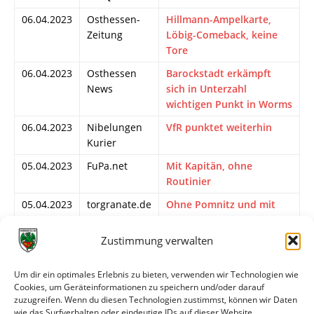
06.04.2023
Osthessen-
Hillmann-Ampelkarte,
Zeitung
Löbig-Comeback, keine
Tore
06.04.2023
Osthessen
Barockstadt erkämpft
News
sich in Unterzahl
wichtigen Punkt in Worms
06.04.2023
Nibelungen
VfR punktet weiterhin
Kurier
05.04.2023
FuPa.net
Mit Kapitän, ohne
Routinier
05.04.2023
torgranate.de
Ohne Pomnitz und mit
zehn Mann: SG
Barockstadt erkämpft
Zustimmung verwalten
Punkt
05.04.2023
Osthessen-
„Wir lieben solche Spiele“
Um dir ein optimales Erlebnis zu bieten, verwenden wir Technologien wie
Cookies, um Geräteinformationen zu speichern und/oder darauf
Zeitung
– SGB schaut nur auf
zuzugreifen. Wenn du diesen Technologien zustimmst, können wir Daten
Worms
wie das Surfverhalten oder eindeutige IDs auf dieser Website