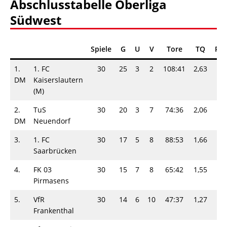
Abschlusstabelle Oberliga
Südwest
Spiele
G
U
V
Tore
TQ
Pu
1.
1. FC
30
25
3
2
108:41
2,63
5
DM
Kaiserslautern
(M)
2.
TuS
30
20
3
7
74:36
2,06
43
DM
Neuendorf
3.
1. FC
30
17
5
8
88:53
1,66
39
Saarbrücken
4.
FK 03
30
15
7
8
65:42
1,55
37
Pirmasens
5.
VfR
30
14
6
10
47:37
1,27
34
Frankenthal