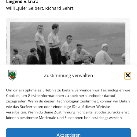
Liegend v.l.n.r.:
Willi „Jule“ Selbert, Richard Sehrt.
Zustimmung verwalten
Um dir ein optimales Erlebnis zu bieten, verwenden wir Technologien wie
Cookies, um Geräteinformationen zu speichern und/oder darauf
zuzugreifen. Wenn du diesen Technologien zustimmst, können wir Daten
wie das Surfverhalten oder eindeutige IDs auf dieser Website
verarbeiten. Wenn du deine Zustimmung nicht erteilst oder zurückziehst,
Oben v.l.n.r.:
Günter Bär (stehend mit Hand in der
können bestimmte Merkmale und Funktionen beeinträchtigt werden.
Hostentasche), daneben Georg Bogert, Paul Löbert, Richard
Sehrt.
Akzeptieren