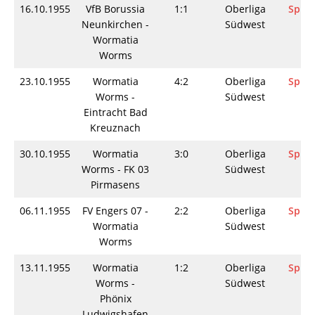
16.10.1955
VfB Borussia
1:1
Oberliga
Spiel
Neunkirchen -
Südwest
Wormatia
Worms
23.10.1955
Wormatia
4:2
Oberliga
Spiel
Worms -
Südwest
Eintracht Bad
Kreuznach
30.10.1955
Wormatia
3:0
Oberliga
Spiel
Worms - FK 03
Südwest
Pirmasens
06.11.1955
FV Engers 07 -
2:2
Oberliga
Spiel
Wormatia
Südwest
Worms
13.11.1955
Wormatia
1:2
Oberliga
Spiel
Worms -
Südwest
Phönix
Ludwigshafen