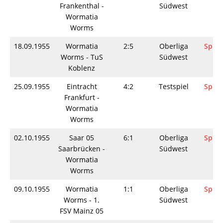
Frankenthal -
Südwest
Wormatia
Worms
18.09.1955
Wormatia
2:5
Oberliga
Spiel
Worms - TuS
Südwest
Koblenz
25.09.1955
Eintracht
4:2
Testspiel
Spiel
Frankfurt -
Wormatia
Worms
02.10.1955
Saar 05
6:1
Oberliga
Spiel
Saarbrücken -
Südwest
Wormatia
Worms
09.10.1955
Wormatia
1:1
Oberliga
Spiel
Worms - 1.
Südwest
FSV Mainz 05