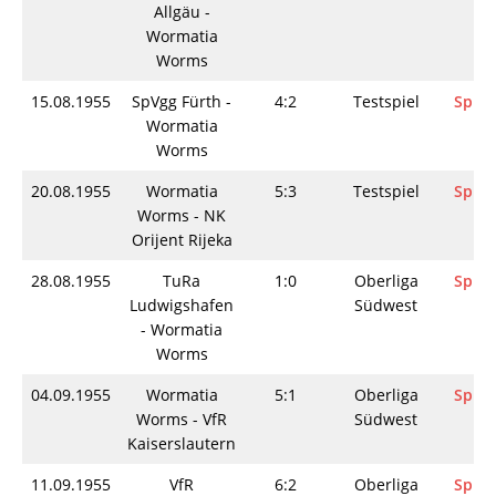
Allgäu -
Wormatia
Worms
15.08.1955
SpVgg Fürth -
4:2
Testspiel
Spiel
Wormatia
Worms
20.08.1955
Wormatia
5:3
Testspiel
Spiel
Worms - NK
Orijent Rijeka
28.08.1955
TuRa
1:0
Oberliga
Spiel
Ludwigshafen
Südwest
- Wormatia
Worms
04.09.1955
Wormatia
5:1
Oberliga
Spiel
Worms - VfR
Südwest
Kaiserslautern
11.09.1955
VfR
6:2
Oberliga
Spiel