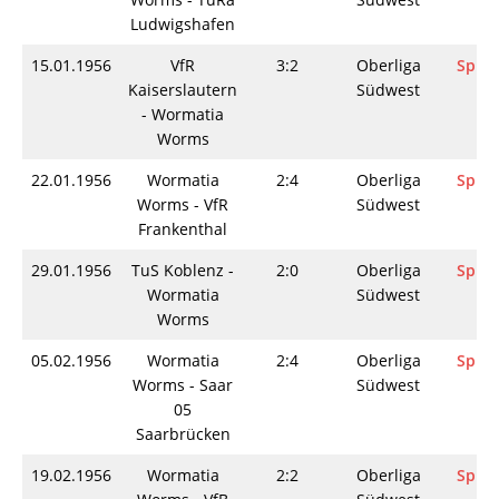
Ludwigshafen
15.01.1956
VfR
3:2
Oberliga
Spiel
Kaiserslautern
Südwest
- Wormatia
Worms
22.01.1956
Wormatia
2:4
Oberliga
Spiel
Worms - VfR
Südwest
Frankenthal
29.01.1956
TuS Koblenz -
2:0
Oberliga
Spiel
Wormatia
Südwest
Worms
05.02.1956
Wormatia
2:4
Oberliga
Spiel
Worms - Saar
Südwest
05
Saarbrücken
19.02.1956
Wormatia
2:2
Oberliga
Spiel