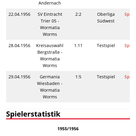
Andernach
22.04.1956
SV Eintracht
2:2
Oberliga
Spiel
Trier 05 -
Südwest
Wormatia
Worms
28.04.1956
Kreisauswahl
1:11
Testspiel
Spiel
Bergstraße -
Wormatia
Worms
29.04.1956
Germania
1:5
Testspiel
Spiel
Wiesbaden -
Wormatia
Worms
Spielerstatistik
1955/1956