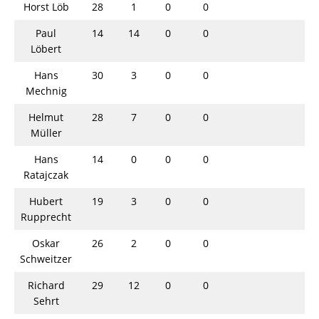
Horst Löb
28
1
0
0
Paul
14
14
0
0
Löbert
Hans
30
3
0
0
Mechnig
Helmut
28
7
0
0
Müller
Hans
14
0
0
0
Ratajczak
Hubert
19
3
0
0
Rupprecht
Oskar
26
2
0
0
Schweitzer
Richard
29
12
0
0
Sehrt