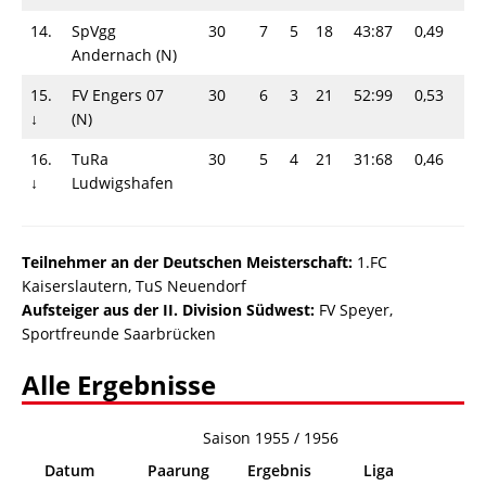
14.
SpVgg
30
7
5
18
43:87
0,49
19
Andernach (N)
15.
FV Engers 07
30
6
3
21
52:99
0,53
15
↓
(N)
16.
TuRa
30
5
4
21
31:68
0,46
14
↓
Ludwigshafen
Teilnehmer an der Deutschen Meisterschaft:
1.FC
Kaiserslautern, TuS Neuendorf
Aufsteiger aus der II. Division Südwest:
FV Speyer,
Sportfreunde Saarbrücken
Alle Ergebnisse
Saison 1955 / 1956
Datum
Paarung
Ergebnis
Liga
Inf