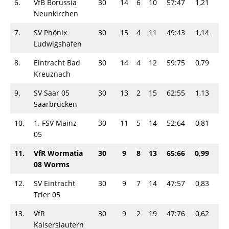
6.
VfB Borussia
30
14
6
10
57:47
1,21
34
Neunkirchen
7.
SV Phönix
30
15
4
11
49:43
1,14
34
Ludwigshafen
8.
Eintracht Bad
30
14
4
12
59:75
0,79
32
Kreuznach
9.
SV Saar 05
30
13
2
15
62:55
1,13
28
Saarbrücken
10.
1. FSV Mainz
30
11
5
14
52:64
0,81
27
05
11.
VfR Wormatia
30
9
8
13
65:66
0,99
26
08 Worms
12.
SV Eintracht
30
9
7
14
47:57
0,83
25
Trier 05
13.
VfR
30
9
2
19
47:76
0,62
20
Kaiserslautern