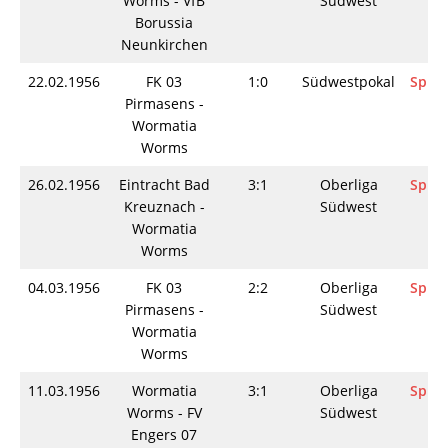
Worms - VfB
Südwest
Borussia
Neunkirchen
22.02.1956
FK 03
1:0
Südwestpokal
Spiel
Pirmasens -
Wormatia
Worms
26.02.1956
Eintracht Bad
3:1
Oberliga
Spiel
Kreuznach -
Südwest
Wormatia
Worms
04.03.1956
FK 03
2:2
Oberliga
Spiel
Pirmasens -
Südwest
Wormatia
Worms
11.03.1956
Wormatia
3:1
Oberliga
Spiel
Worms - FV
Südwest
Engers 07