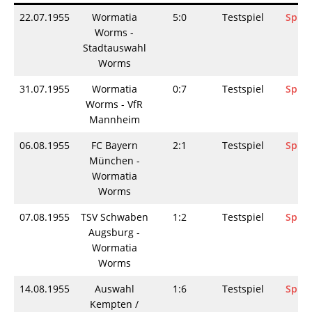
22.07.1955
Wormatia
5:0
Testspiel
Spiel
Worms -
Stadtauswahl
Worms
31.07.1955
Wormatia
0:7
Testspiel
Spiel
Worms - VfR
Mannheim
06.08.1955
FC Bayern
2:1
Testspiel
Spiel
München -
Wormatia
Worms
07.08.1955
TSV Schwaben
1:2
Testspiel
Spiel
Augsburg -
Wormatia
Worms
14.08.1955
Auswahl
1:6
Testspiel
Spiel
Kempten /