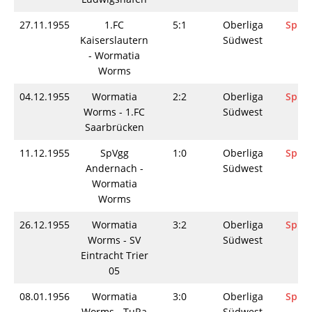
27.11.1955
1.FC
5:1
Oberliga
Spiel
Kaiserslautern
Südwest
- Wormatia
Worms
04.12.1955
Wormatia
2:2
Oberliga
Spiel
Worms - 1.FC
Südwest
Saarbrücken
11.12.1955
SpVgg
1:0
Oberliga
Spiel
Andernach -
Südwest
Wormatia
Worms
26.12.1955
Wormatia
3:2
Oberliga
Spiel
Worms - SV
Südwest
Eintracht Trier
05
08.01.1956
Wormatia
3:0
Oberliga
Spiel
Worms - TuRa
Südwest