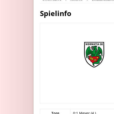
Spielinfo
Tore
0:1 Meyer (4.)