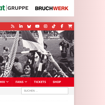
HIV
FANS
TICKETS
SHOP