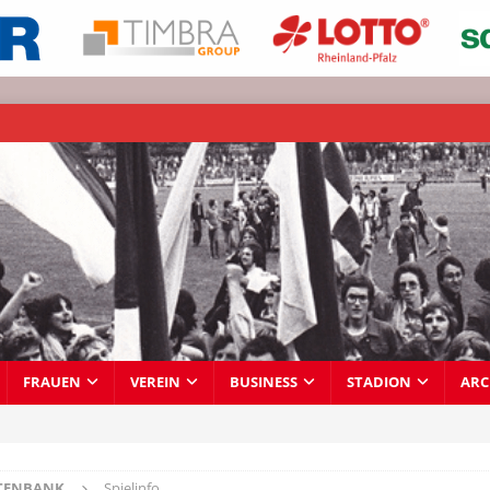
FRAUEN
VEREIN
BUSINESS
STADION
ARC
TENBANK
Spielinfo