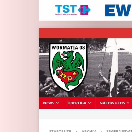
NEWS
OBERLIGA
NACHWUCHS
STARTSEITE
ARCHIV
ERGEBNISDA