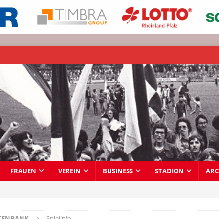
FRAUEN
VEREIN
BUSINESS
STADION
ARC
TENBANK
Spielinfo