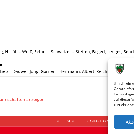
, H. Löb – Weiß, Selbert, Schweizer – Steffen, Bogert, Lenges, Sehrt
en
 Lieb – Däuwel, Jung, Görner – Herrmann, Albert, Reichling, Bohse, 
Um dir ein 
Geräteinfor
Technologie
Mannschaften anzeigen
auf dieser 
zurückziehs
IMPRESSUM
KONTAKTFORMULAR
D
Akz