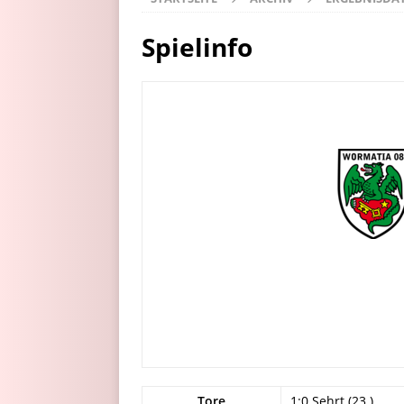
Spielinfo
Tore
1:0 Sehrt (23.)