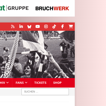
HIV
FANS
TICKETS
SHOP