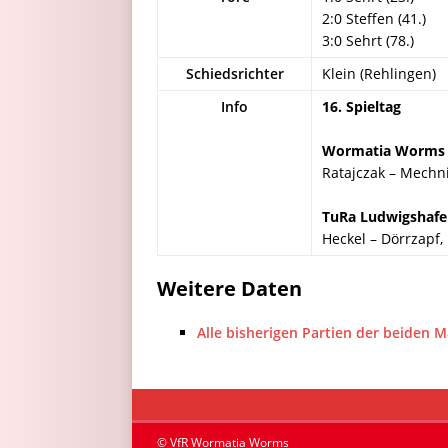
2:0 Steffen (41.)
3:0 Sehrt (78.)
Schiedsrichter
Klein (Rehlingen)
Info
16. Spieltag
Wormatia Worms
Ratajczak – Mechnig
TuRa Ludwigshaf
Heckel – Dörrzapf,
Weitere Daten
Alle bisherigen Partien der beiden 
© VfR Wormatia Worms