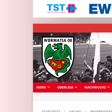
NEWS
OBERLIGA
NACHWUCHS
STARTSEITE
ARCHIV
ERGEBNISDA