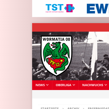
NEWS
OBERLIGA
NACHWUCHS
STARTSEITE
ARCHIV
ERGEBNISDA