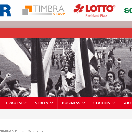
FRAUEN
VEREIN
BUSINESS
STADION
ARC
TENBANK
Spielinfo