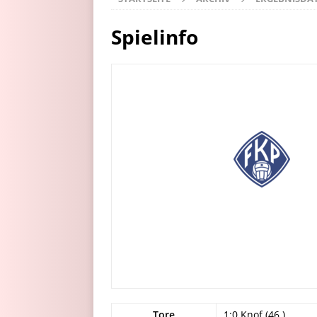
Spielinfo
Tore
1:0 Knof (46.)