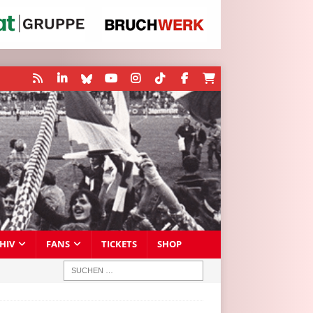
HIV
FANS
TICKETS
SHOP