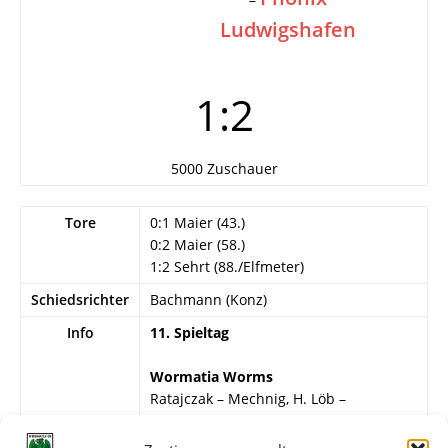
Ludwigshafen
1:2
5000 Zuschauer
Tore
0:1 Maier (43.)
0:2 Maier (58.)
1:2 Sehrt (88./Elfmeter)
Schiedsrichter
Bachmann (Konz)
Info
11. Spieltag
Wormatia Worms
Ratajczak – Mechnig, H. Löb –
Schweizer, Selbert, Weiß – Rupprecht,
H. Klingler, Löbert, Sehrt, Lenges.