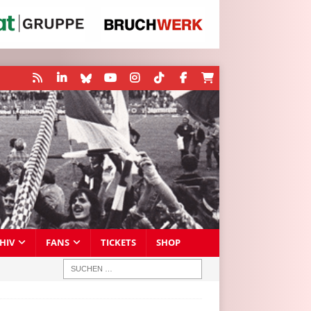
HIV
FANS
TICKETS
SHOP