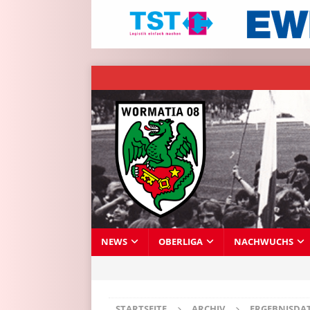
NEWS
OBERLIGA
NACHWUCHS
STARTSEITE
ARCHIV
ERGEBNISDA