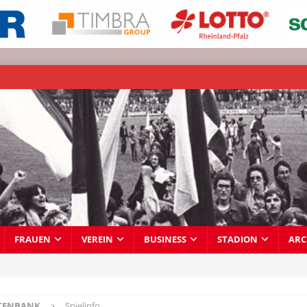
FRAUEN
VEREIN
BUSINESS
STADION
ARC
TENBANK
Spielinfo