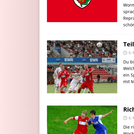
Worm
sprac
Reprä
schö
Tei
6. 
Du bi
Welc
ein S
mit M
Ric
6. 
Die r
Woch