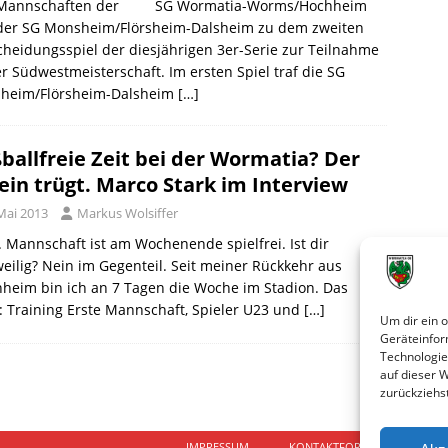
Mannschaften der SG Wormatia-Worms/Hochheim
der SG Monsheim/Flörsheim-Dalsheim zu dem zweiten
heidungsspiel der diesjährigen 3er-Serie zur Teilnahme
r Südwestmeisterschaft. Im ersten Spiel traf die SG
heim/Flörsheim-Dalsheim
[…]
ballfreie Zeit bei der Wormatia? Der
ein trügt. Marco Stark im Interview
Mai 2013
Markus Wolsiffer
. Mannschaft ist am Wochenende spielfrei. Ist dir
eilig? Nein im Gegenteil. Seit meiner Rückkehr aus
heim bin ich an 7 Tagen die Woche im Stadion. Das
: Training Erste Mannschaft, Spieler U23 und
[…]
Um dir ein 
Geräteinfor
Technologie
auf dieser 
zurückziehs
IMPRESSUM
KONTAKTFORMULAR
D