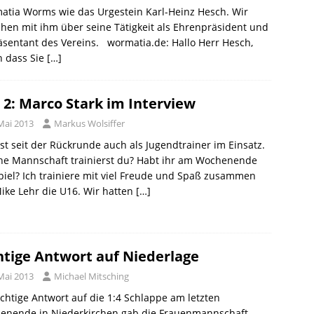
atia Worms wie das Urgestein Karl-Heinz Hesch. Wir
hen mit ihm über seine Tätigkeit als Ehrenpräsident und
sentant des Vereins. wormatia.de: Hallo Herr Hesch,
n dass Sie
[…]
l 2: Marco Stark im Interview
Mai 2013
Markus Wolsiffer
st seit der Rückrunde auch als Jugendtrainer im Einsatz.
he Mannschaft trainierst du? Habt ihr am Wochenende
piel? Ich trainiere mit viel Freude und Spaß zusammen
ike Lehr die U16. Wir hatten
[…]
htige Antwort auf Niederlage
Mai 2013
Michael Mitsching
ichtige Antwort auf die 1:4 Schlappe am letzten
enende in Niederkirchen gab die Frauenmannschaft