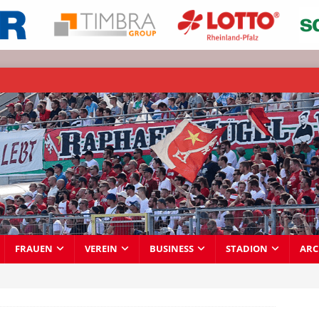
FRAUEN
VEREIN
BUSINESS
STADION
ARC