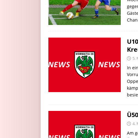
gegen
Gäste
Chan
U10
Kre
5. 
In ei
Vorru
Oppe
kämpf
besie
Ü50
4. 
Am ge