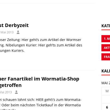
ist Derbyzeit
KAT
. Mai 2013
1. 
er Zeitung: Hier geht’s zum Artikel der Wormser
ng. Nibelungen Kurier: Hier geh’ts zum Artikel des
AKT
ungen Kuriers.
FRA
KAL
er Fanartikel im Wormatia-Shop
MAI 
getroffen
M
Mai 2013
i schauen lohnt sich: HIER geht\’s zum Wormatia-
 Oder beim nächsten Ticketkauf in der Wormatia
6