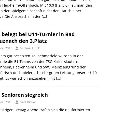
 Herxheim/Offenbach. Mit 10:0 (Hz. 5:0) ließ man den
n der Spielgemeinschaft nicht den Hauch einer
ce.Die Ansprache in der
[…]
 belegt bei U11-Turnier in Bad
uznach den 3.Platz
Mai 2013
Michael Hoch
nem gut besetzten Teilnehmerfeld wurden in der
nde die E1-Teams von der TSG Kaiserslautern,
nheim, Hackenheim und SVW Mainz aufgrund der
erisch und spielerisch sehr guten Leistung unserer U10
gt. Es war schön anzusehen, mit
[…]
 Senioren siegreich
Mai 2013
Gert Bickel
strigen Freitag Abend trafen sich die neuformierten