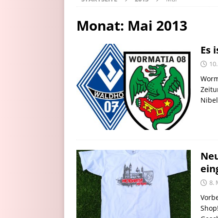
Monat:
Mai 2013
Es 
10
Worms
Zeitu
Nibel
Neu
ein
8. 
Vorbe
Shop!