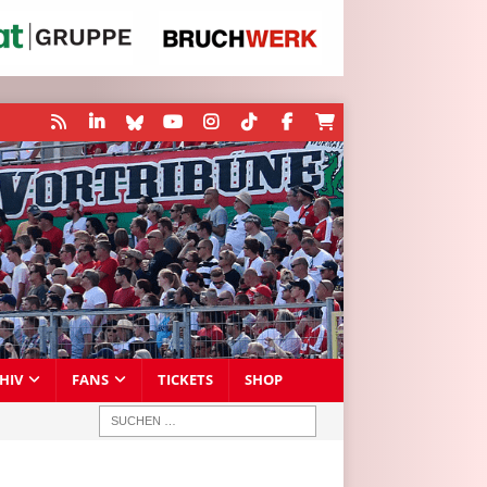
HIV
FANS
TICKETS
SHOP