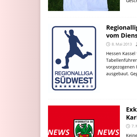
Gesch
Regionall
vom Dien
8. Mai 2013
Hessen Kassel 
Tabellenführer
vorgezogenen P
ausgebaut. Ge
Exk
Kar
7. 
Keine