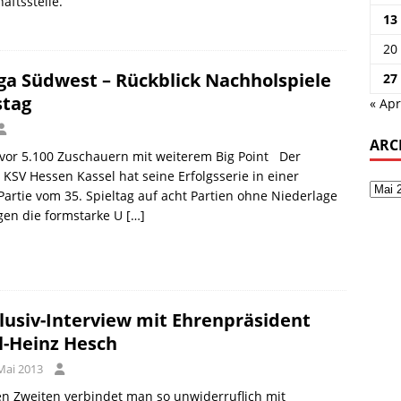
äftsstelle.
13
20
iga Südwest – Rückblick Nachholspiele
27
stag
« Apr
ARC
vor 5.100 Zuschauern mit weiterem Big Point Der
 KSV Hessen Kassel hat seine Erfolgsserie in einer
artie vom 35. Spieltag auf acht Partien ohne Niederlage
gen die formstarke U
[…]
lusiv-Interview mit Ehrenpräsident
l-Heinz Hesch
Mai 2013
n Zweiten verbindet man so unwiderruflich mit