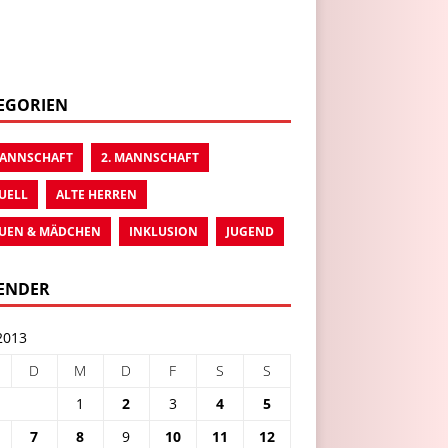
EGORIEN
MANNSCHAFT
2. MANNSCHAFT
UELL
ALTE HERREN
UEN & MÄDCHEN
INKLUSION
JUGEND
ENDER
2013
D
M
D
F
S
S
1
2
3
4
5
7
8
9
10
11
12