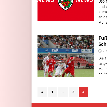
Ü50-
und 
Aussc
an de
Mons
Fuß
Sch
2. 
Die 1
langw
Mann
heißt
«
1
…
3
4