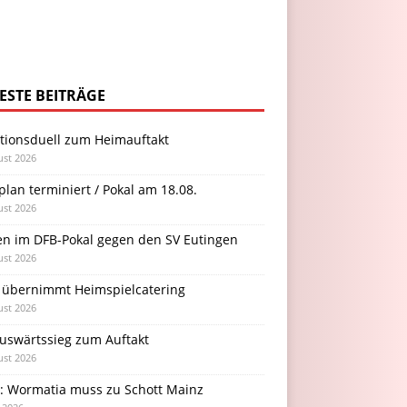
ESTE BEITRÄGE
itionsduell zum Heimauftakt
ust 2026
plan terminiert / Pokal am 18.08.
ust 2026
en im DFB-Pokal gegen den SV Eutingen
ust 2026
 übernimmt Heimspielcatering
ust 2026
Auswärtssieg zum Auftakt
ust 2026
l: Wormatia muss zu Schott Mainz