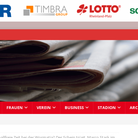
FRAUEN
VEREIN
BUSINESS
STADION
ARC
allfreie Zeit bei der Wormatia? Der Schein trügt. Marco Stark im