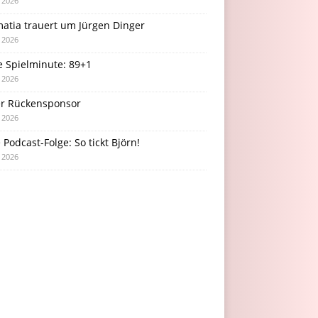
i 2026
atia trauert um Jürgen Dinger
i 2026
e Spielminute: 89+1
i 2026
r Rückensponsor
i 2026
Podcast-Folge: So tickt Björn!
i 2026