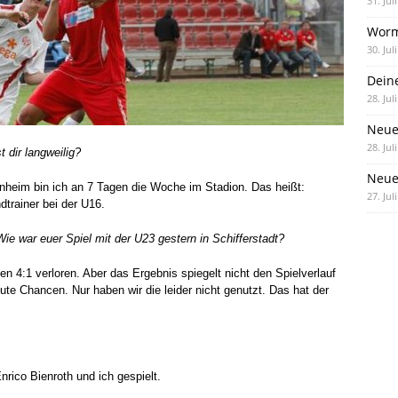
31. Jul
Worm
30. Jul
Dein
28. Jul
Neue
28. Jul
 dir langweilig?
Neue 
nheim bin ich an 7 Tagen die Woche im Stadion. Das heißt:
27. Jul
trainer bei der U16.
 Wie war euer Spiel mit der U23 gestern in Schifferstadt?
ben 4:1 verloren. Aber das Ergebnis spiegelt nicht den Spielverlauf
te Chancen. Nur haben wir die leider nicht genutzt. Das hat der
rico Bienroth und ich gespielt.