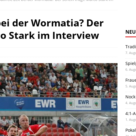
 bei der Wormatia? Der
co Stark im Interview
NEU
Trad
7. Aug
Spiel
6. Aug
Frau
5. Aug
Nock
4. Aug
4:1-
1. Aug
Poka