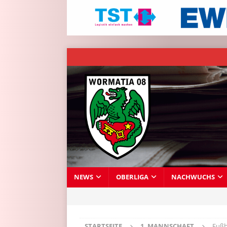
NEWS
OBERLIGA
NACHWUCHS
STARTSEITE
1. MANNSCHAFT
Fußb