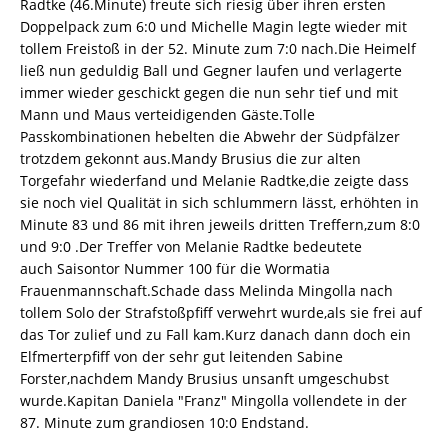
Radtke (46.Minute) freute sich riesig über ihren ersten
Doppelpack zum 6:0 und Michelle Magin legte wieder mit
tollem Freistoß in der 52. Minute zum 7:0 nach.Die Heimelf
ließ nun geduldig Ball und Gegner laufen und verlagerte
immer wieder geschickt gegen die nun sehr tief und mit
Mann und Maus verteidigenden Gäste.Tolle
Passkombinationen hebelten die Abwehr der Südpfälzer
trotzdem gekonnt aus.Mandy Brusius die zur alten
Torgefahr wiederfand und Melanie Radtke,die zeigte dass
sie noch viel Qualität in sich schlummern lässt, erhöhten in
Minute 83 und 86 mit ihren jeweils dritten Treffern,zum 8:0
und 9:0 .Der Treffer von Melanie Radtke bedeutete
auch Saisontor Nummer 100 für die Wormatia
Frauenmannschaft.Schade dass Melinda Mingolla nach
tollem Solo der Strafstoßpfiff verwehrt wurde,als sie frei auf
das Tor zulief und zu Fall kam.Kurz danach dann doch ein
Elfmerterpfiff von der sehr gut leitenden Sabine
Forster,nachdem Mandy Brusius unsanft umgeschubst
wurde.Kapitan Daniela "Franz" Mingolla vollendete in der
87. Minute zum grandiosen 10:0 Endstand.