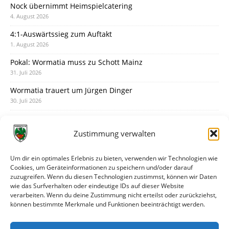
Nock übernimmt Heimspielcatering
4. August 2026
4:1-Auswärtssieg zum Auftakt
1. August 2026
Pokal: Wormatia muss zu Schott Mainz
31. Juli 2026
Wormatia trauert um Jürgen Dinger
30. Juli 2026
Deine Spielminute: 89+1
28. Juli 2026
Zustimmung verwalten
Neuer Rückensponsor
28. Juli 2026
Um dir ein optimales Erlebnis zu bieten, verwenden wir Technologien wie
Cookies, um Geräteinformationen zu speichern und/oder darauf
Neue Podcast-Folge: So tickt Björn!
zuzugreifen. Wenn du diesen Technologien zustimmst, können wir Daten
27. Juli 2026
wie das Surfverhalten oder eindeutige IDs auf dieser Website
verarbeiten. Wenn du deine Zustimmung nicht erteilst oder zurückziehst,
Eindrücke vom Stadionfest
können bestimmte Merkmale und Funktionen beeinträchtigt werden.
27. Juli 2026