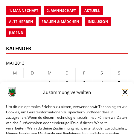
1. MANNSCHAFT
2. MANNSCHAFT
AKTUELL
ALTE HERREN
FRAUEN & MÄDCHEN
INKLUSION
JUGEND
KALENDER
MAI 2013
M
D
M
D
F
S
S
1
2
3
4
5
Zustimmung verwalten
6
7
8
9
10
11
12
13
14
15
16
17
18
19
Um dir ein optimales Erlebnis zu bieten, verwenden wir Technologien wie
Cookies, um Geräteinformationen zu speichern und/oder darauf
20
21
22
23
24
25
26
zuzugreifen. Wenn du diesen Technologien zustimmst, können wir Daten
27
28
29
30
31
wie das Surfverhalten oder eindeutige IDs auf dieser Website
verarbeiten. Wenn du deine Zustimmung nicht erteilst oder zurückziehst,
« Apr.
Juni »
können bestimmte Merkmale und Funktionen beeinträchtigt werden.