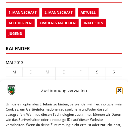
1. MANNSCHAFT
2. MANNSCHAFT
AKTUELL
ALTE HERREN
FRAUEN & MÄDCHEN
INKLUSION
JUGEND
KALENDER
MAI 2013
M
D
M
D
F
S
S
1
2
3
4
5
Zustimmung verwalten
6
7
8
9
10
11
12
13
14
15
16
17
18
19
Um dir ein optimales Erlebnis zu bieten, verwenden wir Technologien wie
Cookies, um Geräteinformationen zu speichern und/oder darauf
20
21
22
23
24
25
26
zuzugreifen. Wenn du diesen Technologien zustimmst, können wir Daten
27
28
29
30
31
wie das Surfverhalten oder eindeutige IDs auf dieser Website
verarbeiten. Wenn du deine Zustimmung nicht erteilst oder zurückziehst,
« Apr.
Juni »