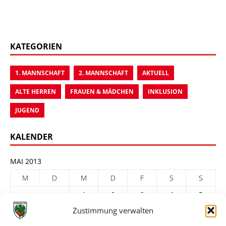
KATEGORIEN
1. MANNSCHAFT
2. MANNSCHAFT
AKTUELL
ALTE HERREN
FRAUEN & MÄDCHEN
INKLUSION
JUGEND
KALENDER
MAI 2013
M
D
M
D
F
S
S
1
2
3
4
5
Zustimmung verwalten
6
7
8
9
10
11
12