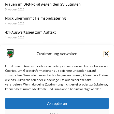
Frauen im DFB-Pokal gegen den SV Eutingen
5. August 2026
Nock übernimmt Heimspielcatering
4. August 2026
4:1-Auswärtssieg zum Auftakt
1. August 2026
Pokal: Wormatia muss zu Schott Mainz
31. Juli 2026
Zustimmung verwalten
Wormatia trauert um Jürgen Dinger
30. Juli 2026
Um dir ein optimales Erlebnis zu bieten, verwenden wir Technologien wie
Cookies, um Geräteinformationen zu speichern und/oder darauf
Deine Spielminute: 89+1
zuzugreifen. Wenn du diesen Technologien zustimmst, können wir Daten
28. Juli 2026
wie das Surfverhalten oder eindeutige IDs auf dieser Website
verarbeiten. Wenn du deine Zustimmung nicht erteilst oder zurückziehst,
Neuer Rückensponsor
können bestimmte Merkmale und Funktionen beeinträchtigt werden.
28. Juli 2026
Neue Podcast-Folge: So tickt Björn!
Akzeptieren
27. Juli 2026