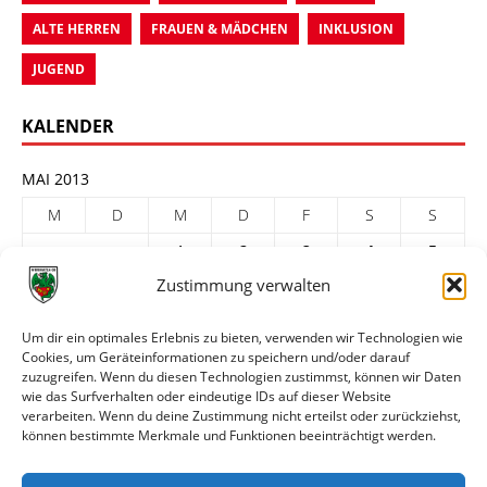
ALTE HERREN
FRAUEN & MÄDCHEN
INKLUSION
JUGEND
KALENDER
MAI 2013
M
D
M
D
F
S
S
1
2
3
4
5
Zustimmung verwalten
6
7
8
9
10
11
12
13
14
15
16
17
18
19
Um dir ein optimales Erlebnis zu bieten, verwenden wir Technologien wie
Cookies, um Geräteinformationen zu speichern und/oder darauf
20
21
22
23
24
25
26
zuzugreifen. Wenn du diesen Technologien zustimmst, können wir Daten
27
28
29
30
31
wie das Surfverhalten oder eindeutige IDs auf dieser Website
verarbeiten. Wenn du deine Zustimmung nicht erteilst oder zurückziehst,
« Apr.
Juni »
können bestimmte Merkmale und Funktionen beeinträchtigt werden.
ARCHIV