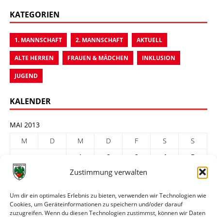
KATEGORIEN
1. MANNSCHAFT
2. MANNSCHAFT
AKTUELL
ALTE HERREN
FRAUEN & MÄDCHEN
INKLUSION
JUGEND
KALENDER
MAI 2013
M
D
M
D
F
S
S
1
2
3
4
5
Zustimmung verwalten
6
7
8
9
10
11
12
13
14
15
16
17
18
19
Um dir ein optimales Erlebnis zu bieten, verwenden wir Technologien wie
20
21
22
23
24
25
26
Cookies, um Geräteinformationen zu speichern und/oder darauf
zuzugreifen. Wenn du diesen Technologien zustimmst, können wir Daten