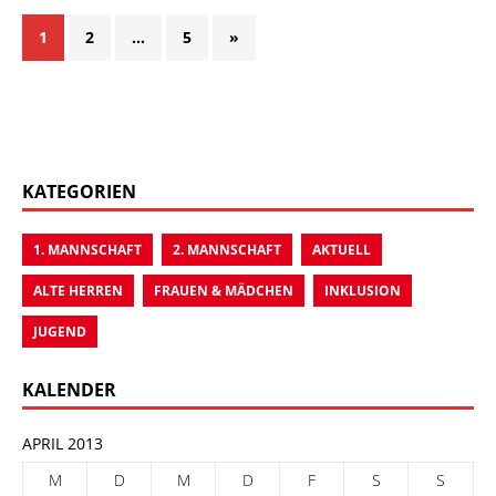
1
2
…
5
»
KATEGORIEN
1. MANNSCHAFT
2. MANNSCHAFT
AKTUELL
ALTE HERREN
FRAUEN & MÄDCHEN
INKLUSION
JUGEND
KALENDER
APRIL 2013
M
D
M
D
F
S
S