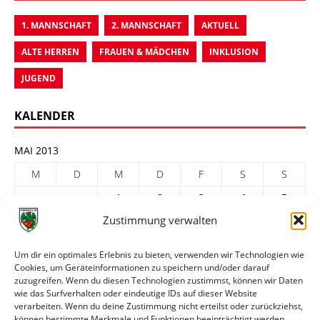
1. MANNSCHAFT
2. MANNSCHAFT
AKTUELL
ALTE HERREN
FRAUEN & MÄDCHEN
INKLUSION
JUGEND
KALENDER
MAI 2013
M
D
M
D
F
S
S
1
2
3
4
5
Zustimmung verwalten
6
7
8
9
10
11
12
13
14
15
16
17
18
19
Um dir ein optimales Erlebnis zu bieten, verwenden wir Technologien wie
Cookies, um Geräteinformationen zu speichern und/oder darauf
20
21
22
23
24
25
26
zuzugreifen. Wenn du diesen Technologien zustimmst, können wir Daten
27
28
29
30
31
wie das Surfverhalten oder eindeutige IDs auf dieser Website
verarbeiten. Wenn du deine Zustimmung nicht erteilst oder zurückziehst,
« Apr.
Juni »
können bestimmte Merkmale und Funktionen beeinträchtigt werden.