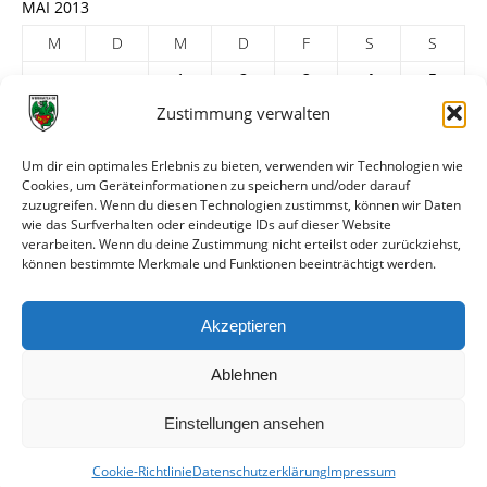
MAI 2013
M
D
M
D
F
S
S
1
2
3
4
5
Zustimmung verwalten
6
7
8
9
10
11
12
13
14
15
16
17
18
19
Um dir ein optimales Erlebnis zu bieten, verwenden wir Technologien wie
Cookies, um Geräteinformationen zu speichern und/oder darauf
20
21
22
23
24
25
26
zuzugreifen. Wenn du diesen Technologien zustimmst, können wir Daten
27
28
29
30
31
wie das Surfverhalten oder eindeutige IDs auf dieser Website
verarbeiten. Wenn du deine Zustimmung nicht erteilst oder zurückziehst,
« Apr.
Juni »
können bestimmte Merkmale und Funktionen beeinträchtigt werden.
ARCHIV
Akzeptieren
Ablehnen
Einstellungen ansehen
Cookie-Richtlinie
Datenschutzerklärung
Impressum
© VfR Wormatia Worms