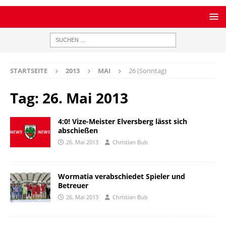
STARTSEITE
2013
MAI
26 (Sonntag)
Tag:
26. Mai 2013
4:0! Vize-Meister Elversberg lässt sich
abschießen
26. Mai 2013
Christian Bub
Wormatia verabschiedet Spieler und
Betreuer
26. Mai 2013
Christian Bub