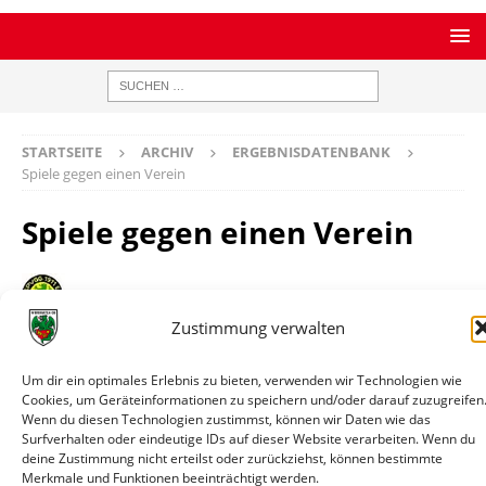
STARTSEITE
ARCHIV
ERGEBNISDATENBANK
Spiele gegen einen Verein
Spiele gegen einen Verein
Zustimmung verwalten
SpVgg Bendorf
Bilanz
1 Spiele / 1 Siege / 0 Remis / 0 Niederlagen / 2:0 Tore
Um dir ein optimales Erlebnis zu bieten, verwenden wir Technologien wie
Datum
Paarung
Ergebnis
Wettbewerb
Info
Cookies, um Geräteinformationen zu speichern und/oder darauf zuzugreifen
07.08.1965
SpVgg
0:2
Südwestpokal
Spieli
Wenn du diesen Technologien zustimmst, können wir Daten wie das
Surfverhalten oder eindeutige IDs auf dieser Website verarbeiten. Wenn du
Bendorf -
deine Zustimmung nicht erteilst oder zurückziehst, können bestimmte
Wormatia
Merkmale und Funktionen beeinträchtigt werden.