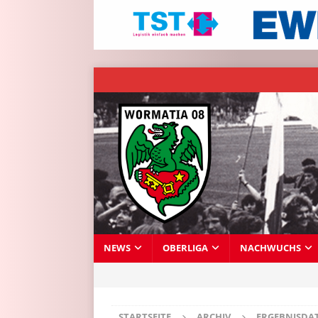
NEWS
OBERLIGA
NACHWUCHS
STARTSEITE
ARCHIV
ERGEBNISDA