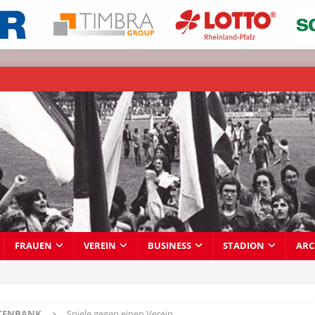
FRAUEN
VEREIN
BUSINESS
STADION
ARC
TENBANK
Spiele gegen einen Verein