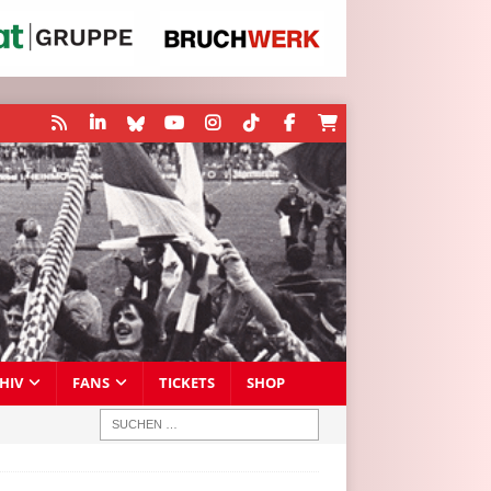
HIV
FANS
TICKETS
SHOP