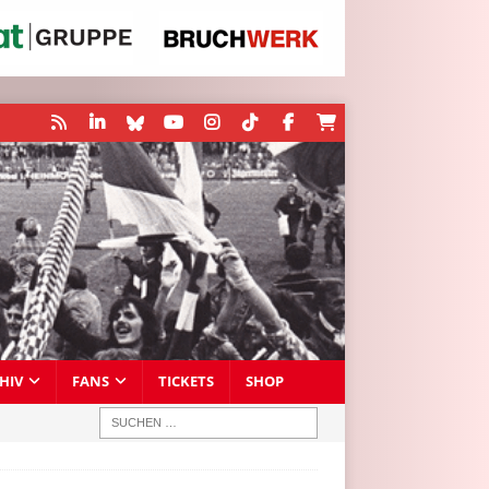
HIV
FANS
TICKETS
SHOP