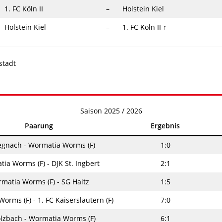
1. FC Köln II
–
Holstein Kiel
Holstein Kiel
–
1. FC Köln II
↑
stadt
Saison 2025 / 2026
Paarung
Ergebnis
egnach - Wormatia Worms (F)
1:0
ia Worms (F) - DJK St. Ingbert
2:1
matia Worms (F) - SG Haitz
1:5
orms (F) - 1. FC Kaiserslautern (F)
7:0
lzbach - Wormatia Worms (F)
6:1