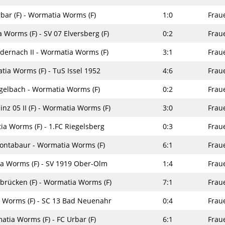
bar (F) - Wormatia Worms (F)
1:0
Frau
 Worms (F) - SV 07 Elversberg (F)
0:2
Frau
dernach II - Wormatia Worms (F)
3:1
Frau
ia Worms (F) - TuS Issel 1952
4:6
Frau
gelbach - Wormatia Worms (F)
0:2
Frau
inz 05 II (F) - Wormatia Worms (F)
3:0
Frau
a Worms (F) - 1.FC Riegelsberg
0:3
Frau
ontabaur - Wormatia Worms (F)
6:1
Frau
a Worms (F) - SV 1919 Ober-Olm
1:4
Frau
rbrücken (F) - Wormatia Worms (F)
7:1
Frau
 Worms (F) - SC 13 Bad Neuenahr
0:4
Frau
tia Worms (F) - FC Urbar (F)
6:1
Frau