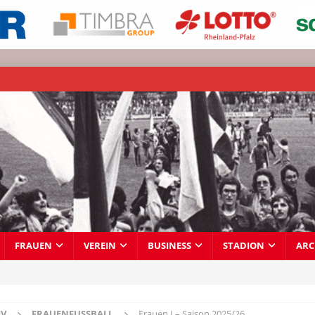
FRAUEN
VEREIN
BUSINESS
STADION
ARC
IV
FRAUENFUSSBALL
Frauen I – Saison 2025/26