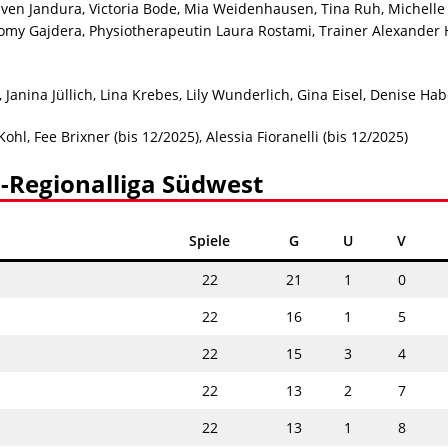
Sven Jandura, Victoria Bode, Mia Weidenhausen, Tina Ruh, Michelle
 Romy Gajdera, Physiotherapeutin Laura Rostami, Trainer Alexander
, Janina Jüllich, Lina Krebes, Lily Wunderlich, Gina Eisel, Denise Ha
Kohl, Fee Brixner (bis 12/2025), Alessia Fioranelli (bis 12/2025)
-Regionalliga Südwest
Spiele
G
U
V
22
21
1
0
22
16
1
5
22
15
3
4
22
13
2
7
22
13
1
8