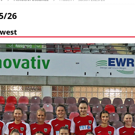
25/26
dwest