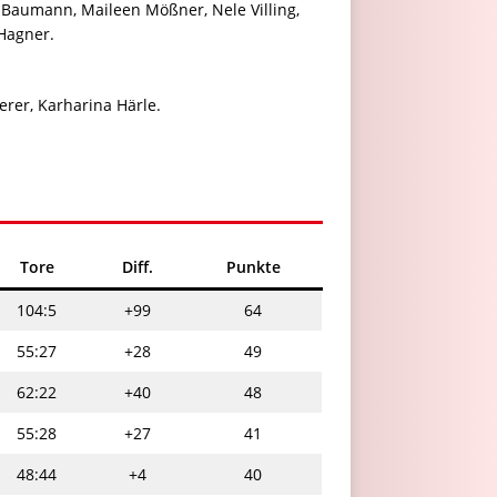
 Baumann, Maileen Mößner, Nele Villing,
 Hagner.
berer, Karharina Härle.
Tore
Diff.
Punkte
104:5
+99
64
55:27
+28
49
62:22
+40
48
55:28
+27
41
48:44
+4
40