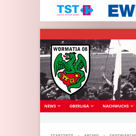
NEWS
OBERLIGA
NACHWUCHS
STARTSEITE
ARCHIV
SAISONARCH