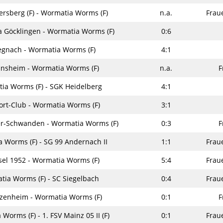
versberg (F) - Wormatia Worms (F)
n.a.
Frau
a Göcklingen - Wormatia Worms (F)
0:6
egnach - Wormatia Worms (F)
4:1
insheim - Wormatia Worms (F)
n.a.
F
ia Worms (F) - SGK Heidelberg
4:1
ort-Club - Wormatia Worms (F)
3:1
er-Schwanden - Wormatia Worms (F)
0:3
F
 Worms (F) - SG 99 Andernach II
1:1
Frau
sel 1952 - Wormatia Worms (F)
5:4
Frau
ia Worms (F) - SC Siegelbach
0:4
Frau
tzenheim - Wormatia Worms (F)
0:1
F
Worms (F) - 1. FSV Mainz 05 II (F)
0:1
Frau