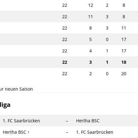
22
12
2
8
22
11
3
8
22
8
3
11
22
5
0
17
22
4
1
17
22
3
1
18
22
2
0
20
ur neuen Saison
liga
1. FC Saarbrücken
–
Hertha BSC
Hertha BSC
↑
–
1. FC Saarbrücken