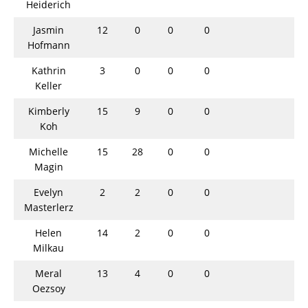
Heiderich
Jasmin
12
0
0
0
Hofmann
Kathrin
3
0
0
0
Keller
Kimberly
15
9
0
0
Koh
Michelle
15
28
0
0
Magin
Evelyn
2
2
0
0
Masterlerz
Helen
14
2
0
0
Milkau
Meral
13
4
0
0
Oezsoy