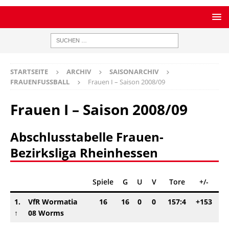
STARTSEITE
ARCHIV
SAISONARCHIV
FRAUENFUSSBALL
Frauen I – Saison 2008/09
Frauen I – Saison 2008/09
Abschlusstabelle Frauen-
Bezirksliga Rheinhessen
Spiele
G
U
V
Tore
+/-
Pk
1.
VfR Wormatia
16
16
0
0
157:4
+153
4
↑
08 Worms