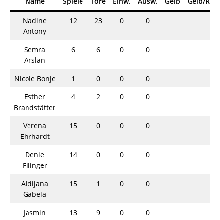
Name
Spiele
Tore
Einw.
Ausw.
Gelb
Gelb/Rot
Nadine
12
23
0
0
Antony
Semra
6
6
0
0
Arslan
Nicole Bonje
1
0
0
0
Esther
4
2
0
0
Brandstätter
Verena
15
0
0
0
Ehrhardt
Denie
14
0
0
0
Filinger
Aldijana
15
1
0
0
Gabela
Jasmin
13
9
0
0