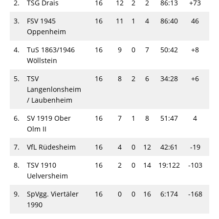
2.
TSG Drais
16
12
2
2
86:13
+73
3
3.
FSV 1945
16
11
1
4
86:40
46
3
Oppenheim
4.
TuS 1863/1946
16
9
0
7
50:42
+8
2
Wöllstein
5.
TSV
16
8
2
6
34:28
+6
2
Langenlonsheim
/ Laubenheim
6.
SV 1919 Ober
16
7
1
8
51:47
4
2
Olm II
7.
VfL Rüdesheim
16
4
0
12
42:61
-19
1
8.
TSV 1910
16
2
0
14
19:122
-103
6
Uelversheim
9.
SpVgg. Viertäler
16
0
0
16
6:174
-168
0
1990