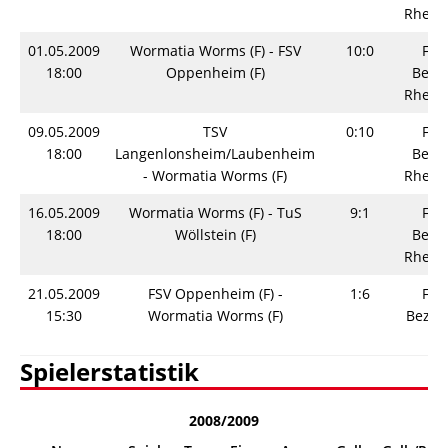
Rhein
01.05.2009
Wormatia Worms (F) - FSV
10:0
Fra
18:00
Oppenheim (F)
Bezir
Rhein
09.05.2009
TSV
0:10
Fra
18:00
Langenlonsheim/Laubenheim
Bezir
- Wormatia Worms (F)
Rhein
16.05.2009
Wormatia Worms (F) - TuS
9:1
Fra
18:00
Wöllstein (F)
Bezir
Rhein
21.05.2009
FSV Oppenheim (F) -
1:6
Fra
15:30
Wormatia Worms (F)
Bezirk
Spielerstatistik
2008/2009