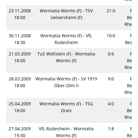
23.11.2008
Wormatia Worms (F) - TSV
21:0
Fra
18:00
Uelversheim (F)
Bezir
Rhein
30.11.2008
Wormatia Worms (F) - VfL
10:0
Fra
18:30
Rüdesheim
Bezirk
21.03.2009
TuS Wöllstein (F) - Wormatia
0:6
Fra
18:00
Worms (F)
Bezir
Rhein
28.03.2009
Wormatia Worms (F) - SV 1919
9:0
Fra
18:00
Ober-Olm II
Bezir
Rhein
25.04.2009
Wormatia Worms (F) - TSG
4:0
Fra
18:00
Drais
Bezir
Rhein
27.04.2009
VfL Rüdesheim - Wormatia
1:8
Fra
19:30
Worms (F)
Bezir