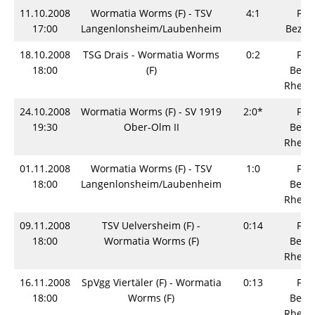
11.10.2008
Wormatia Worms (F) - TSV
4:1
Fra
17:00
Langenlonsheim/Laubenheim
Bezirk
18.10.2008
TSG Drais - Wormatia Worms
0:2
Fra
18:00
(F)
Bezir
Rhein
24.10.2008
Wormatia Worms (F) - SV 1919
2:0*
Fra
19:30
Ober-Olm II
Bezir
Rhein
01.11.2008
Wormatia Worms (F) - TSV
1:0
Fra
18:00
Langenlonsheim/Laubenheim
Bezir
Rhein
09.11.2008
TSV Uelversheim (F) -
0:14
Fra
18:00
Wormatia Worms (F)
Bezir
Rhein
16.11.2008
SpVgg Viertäler (F) - Wormatia
0:13
Fra
18:00
Worms (F)
Bezir
Rhein