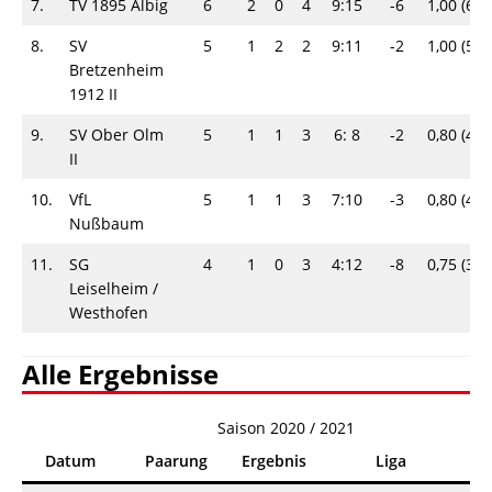
7.
TV 1895 Albig
6
2
0
4
9:15
-6
1,00 (6)
8.
SV
5
1
2
2
9:11
-2
1,00 (5)
Bretzenheim
1912 II
9.
SV Ober Olm
5
1
1
3
6: 8
-2
0,80 (4)
II
10.
VfL
5
1
1
3
7:10
-3
0,80 (4)
Nußbaum
11.
SG
4
1
0
3
4:12
-8
0,75 (3)
Leiselheim /​
Westhofen
Alle Ergebnisse
Saison 2020 / 2021
Datum
Paarung
Ergebnis
Liga