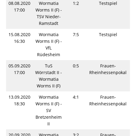
08.08.2020
Wormatia
1:2
Testspiel
Sp
17:00
Worms II (F) -
TSV Nieder-
Ramstadt
15.08.2020
Wormatia
7:5
Testspiel
Sp
16:30
Worms II (F) -
VfL
Rüdesheim
05.09.2020
TuS
0:5
Frauen-
Sp
17:00
Wörrstadt II -
Rheinhessenpokal
Wormatia
Worms II (F)
13.09.2020
Wormatia
4:1
Frauen-
Sp
18:30
Worms II (F) -
Rheinhessenpokal
SV
Bretzenheim
II
20.09.2020
Wormatia
3:2
Frauen-
Sp