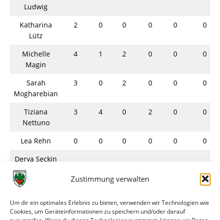
Ludwig
Katharina
2
0
0
0
0
0
Lütz
Michelle
4
1
2
0
0
0
Magin
Sarah
3
0
2
0
0
0
Mogharebian
Tiziana
3
4
0
2
0
0
Nettuno
Lea Rehn
0
0
0
0
0
0
Derya Seckin
Anna Uhrig
4
0
1
0
0
0
Zustimmung verwalten
Katharina
4
0
0
1
0
0
Um dir ein optimales Erlebnis zu bieten, verwenden wir Technologien wie
Unger
Cookies, um Geräteinformationen zu speichern und/oder darauf