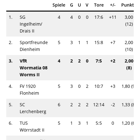
Spiele
G
U
V
Tore
+/-
Punkte
1.
SG
4
4
0
0
17:6
+11
3,00
Ingelheim/​
(12)
Drais II
2.
Sportfreunde
5
3
1
1
15:8
+7
2,00
Dienheim
(10)
3.
VfR
4
2
2
0
7:5
+2
2,00
Wormatia 08
(8)
Worms II
4.
FV 1920
5
3
0
2
10:7
+3
1,80 (9)
Flonheim
5.
SC
6
2
2
2
12:14
-2
1,33 (8)
Lerchenberg
6.
TUS
5
1
3
1
5:5
0
1,20 (6)
Wörrstadt II