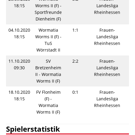
18:15
Worms II (F) -
Landesliga
Sportfreunde
Rheinhessen
Dienheim (F)
04.10.2020
Wormatia
1:1
Frauen-
Sp
18:15
Worms II (F) -
Landesliga
TuS
Rheinhessen
Wörrstadt II
11.10.2020
SV
2:2
Frauen-
Sp
09:30
Bretzenheim
Landesliga
II - Wormatia
Rheinhessen
Worms II (F)
18.10.2020
FV Flonheim
0:1
Frauen-
Sp
18:15
(F) -
Landesliga
Wormatia
Rheinhessen
Worms II (F)
Spielerstatistik