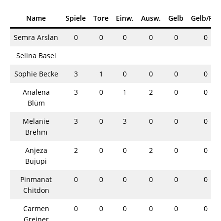
Name
Spiele
Tore
Einw.
Ausw.
Gelb
Gelb/Rot
Semra Arslan
0
0
0
0
0
0
Selina Basel
Sophie Becke
3
1
0
0
0
0
Analena
3
0
1
2
0
0
Blüm
Melanie
3
0
3
0
0
0
Brehm
Anjeza
2
0
0
2
0
0
Bujupi
Pinmanat
0
0
0
0
0
0
Chitdon
Carmen
0
0
0
0
0
0
Greiner