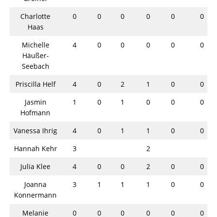
Charlotte
0
0
0
0
0
0
Haas
Michelle
4
0
0
0
0
0
Häußer-
Seebach
Priscilla Helf
4
0
2
1
0
0
Jasmin
1
0
1
0
0
0
Hofmann
Vanessa Ihrig
4
0
1
1
0
0
Hannah Kehr
3
2
Julia Klee
4
0
0
2
0
0
Joanna
3
1
1
1
0
0
Konnermann
Melanie
0
0
0
0
0
0