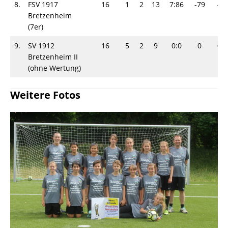
8.
FSV 1917
16
1
2
13
7:86
-79
4
Bretzenheim
(7er)
9.
SV 1912
16
5
2
9
0:0
0
0
Bretzenheim II
(ohne Wertung)
Weitere Fotos