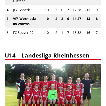
Lustadt
4.
JFV Ganerb
10
3
0
7
17:28
-11
9
5.
VfR Wormatia
10
2
2
6
14:27
-13
8
08 Worms
6.
FC Speyer 09
10
2
1
7
16:32
-16
7
U14 – Landesliga Rheinhessen