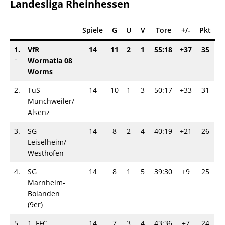
Landesliga Rheinhessen
Spiele
G
U
V
Tore
+/-
Pkt
1.
VfR
14
11
2
1
55:18
+37
35
↑
Wormatia 08
Worms
2.
TuS
14
10
1
3
50:17
+33
31
Münchweiler/​
Alsenz
3.
SG
14
8
2
4
40:19
+21
26
Leiselheim/​
Westhofen
4.
SG
14
8
1
5
39:30
+9
25
Marnheim-
Bolanden
(9er)
5.
1. FFC
14
7
3
4
43:36
+7
24