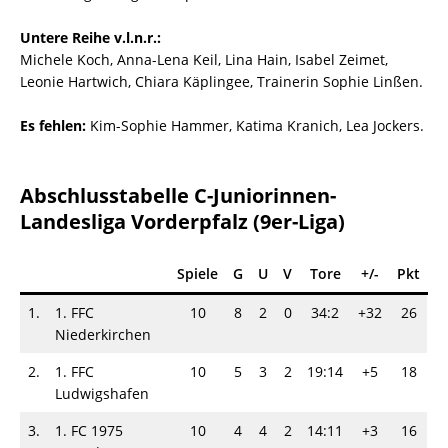
Untere Reihe v.l.n.r.:
Michele Koch, Anna-Lena Keil, Lina Hain, Isabel Zeimet,
Leonie Hartwich, Chiara Käplingee, Trainerin Sophie Linßen.
Es fehlen:
Kim-Sophie Hammer, Katima Kranich, Lea Jockers.
Abschlusstabelle C-Juniorinnen-
Landesliga Vorderpfalz (9er-Liga)
Spiele
G
U
V
Tore
+/-
Pkt
1.
1. FFC
10
8
2
0
34:2
+32
26
Niederkirchen
2.
1. FFC
10
5
3
2
19:14
+5
18
Ludwigshafen
3.
1. FC 1975
10
4
4
2
14:11
+3
16