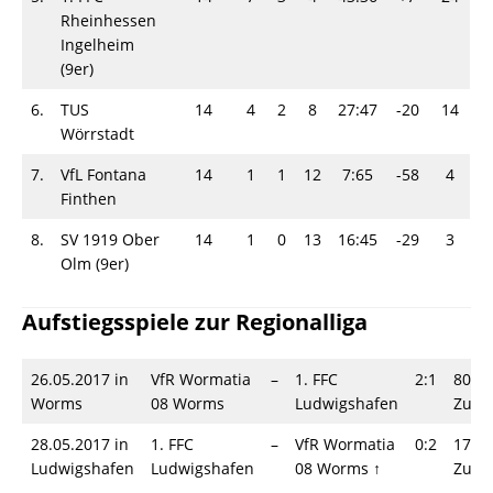
Rheinhessen
Ingelheim
(9er)
6.
TUS
14
4
2
8
27:47
-20
14
Wörrstadt
7.
VfL Fontana
14
1
1
12
7:65
-58
4
Finthen
8.
SV 1919 Ober
14
1
0
13
16:45
-29
3
Olm (9er)
Aufstiegsspiele zur Regionalliga
26.05.2017 in
VfR Wormatia
–
1. FFC
2:1
80
Worms
08 Worms
Ludwigshafen
Zusc
28.05.2017 in
1. FFC
–
VfR Wormatia
0:2
175
Ludwigshafen
Ludwigshafen
08 Worms ↑
Zusc