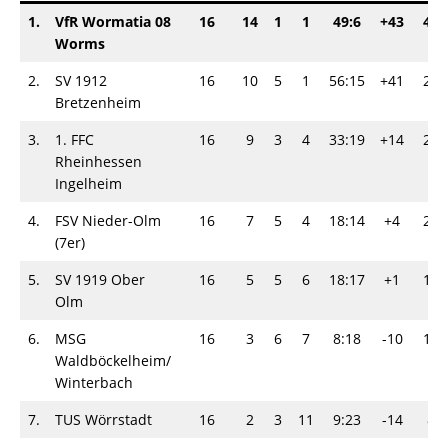
1.
VfR Wormatia 08
16
14
1
1
49:6
+43
40
Worms
2.
SV 1912
16
10
5
1
56:15
+41
29
Bretzenheim
3.
1. FFC
16
9
3
4
33:19
+14
24
Rheinhessen
Ingelheim
4.
FSV Nieder-Olm
16
7
5
4
18:14
+4
20
(7er)
5.
SV 1919 Ober
16
5
5
6
18:17
+1
17
Olm
6.
MSG
16
3
6
7
8:18
-10
12
Waldböckelheim/​
Winterbach
7.
TUS Wörrstadt
16
2
3
11
9:23
-14
8