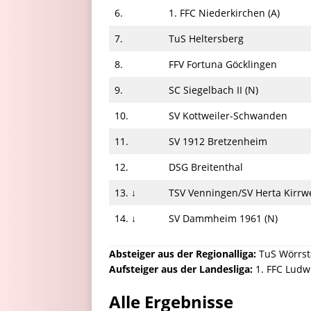
6.
1. FFC Niederkirchen (A)
7.
TuS Heltersberg
8.
FFV Fortuna Göcklingen
9.
SC Siegelbach II (N)
10.
SV Kottweiler-Schwanden
11.
SV 1912 Bretzenheim
12.
DSG Breitenthal
13. ↓
TSV Venningen/​SV Herta Kirrwe
14. ↓
SV Dammheim 1961 (N)
Absteiger aus der Regionalliga:
TuS Wörrst
Aufsteiger aus der Landesliga:
1. FFC Ludwi
Alle Ergebnisse