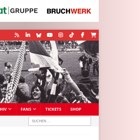
HIV
FANS
TICKETS
SHOP