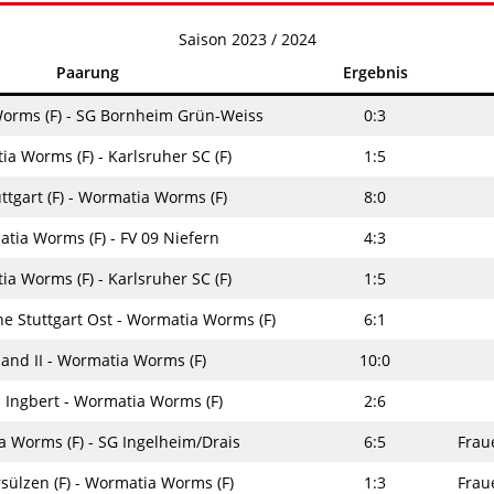
Saison 2023 / 2024
Paarung
Ergebnis
orms (F) - SG Bornheim Grün-Weiss
0:3
a Worms (F) - Karlsruher SC (F)
1:5
ttgart (F) - Wormatia Worms (F)
8:0
tia Worms (F) - FV 09 Niefern
4:3
a Worms (F) - Karlsruher SC (F)
1:5
e Stuttgart Ost - Wormatia Worms (F)
6:1
and II - Wormatia Worms (F)
10:0
. Ingbert - Wormatia Worms (F)
2:6
 Worms (F) - SG Ingelheim/Drais
6:5
Frau
sülzen (F) - Wormatia Worms (F)
1:3
Frau