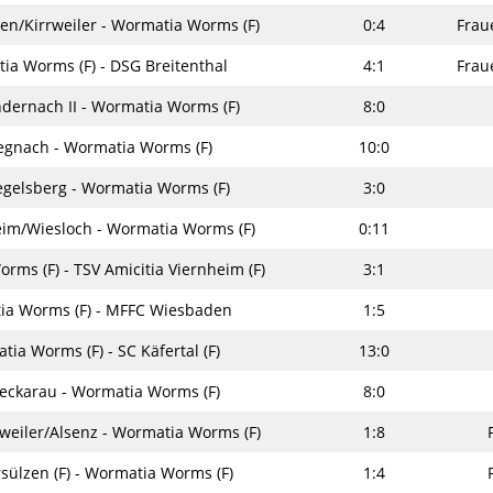
en/Kirrweiler - Wormatia Worms (F)
0:4
Frau
ia Worms (F) - DSG Breitenthal
4:1
Frau
dernach II - Wormatia Worms (F)
8:0
egnach - Wormatia Worms (F)
10:0
egelsberg - Wormatia Worms (F)
3:0
im/Wiesloch - Wormatia Worms (F)
0:11
rms (F) - TSV Amicitia Viernheim (F)
3:1
ia Worms (F) - MFFC Wiesbaden
1:5
ia Worms (F) - SC Käfertal (F)
13:0
eckarau - Wormatia Worms (F)
8:0
eiler/Alsenz - Wormatia Worms (F)
1:8
sülzen (F) - Wormatia Worms (F)
1:4