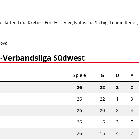
ulia Flatter, Lina Krebes, Emely Frener, Natascha Siebig, Leonie Reite
ova.
n-Verbandsliga Südwest
Spiele
G
U
V
26
22
2
2
26
22
1
3
26
20
2
4
26
16
3
7
26
15
4
7