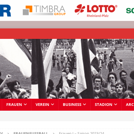
FRAUEN
VEREIN
BUSINESS
STADION
ARC
IV
FRAUENFUSSBALL
Frauen I – Saison 2023/24