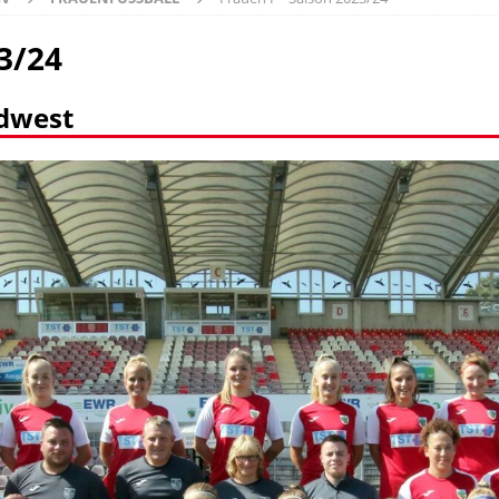
23/24
dwest