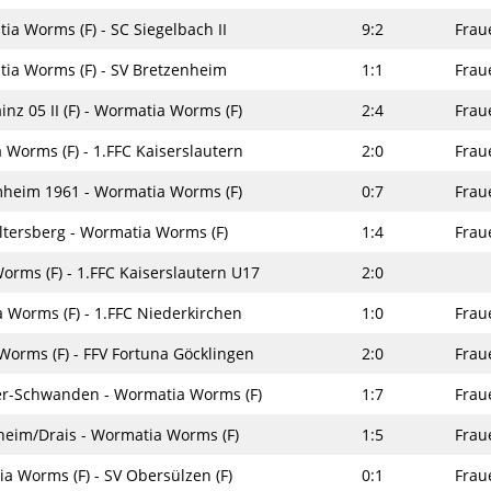
ia Worms (F) - SC Siegelbach II
9:2
Frau
ia Worms (F) - SV Bretzenheim
1:1
Frau
inz 05 II (F) - Wormatia Worms (F)
2:4
Frau
Worms (F) - 1.FFC Kaiserslautern
2:0
Frau
eim 1961 - Wormatia Worms (F)
0:7
Frau
ltersberg - Wormatia Worms (F)
1:4
Frau
rms (F) - 1.FFC Kaiserslautern U17
2:0
 Worms (F) - 1.FFC Niederkirchen
1:0
Frau
orms (F) - FFV Fortuna Göcklingen
2:0
Frau
er-Schwanden - Wormatia Worms (F)
1:7
Frau
heim/Drais - Wormatia Worms (F)
1:5
Frau
a Worms (F) - SV Obersülzen (F)
0:1
Frau