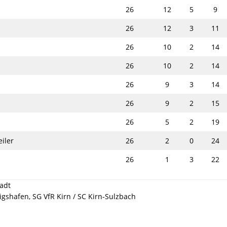
26
12
5
9
26
12
3
11
26
10
2
14
26
10
2
14
26
9
3
14
26
9
2
15
26
5
2
19
iler
26
2
0
24
26
1
3
22
adt
gshafen, SG VfR Kirn / SC Kirn-Sulzbach