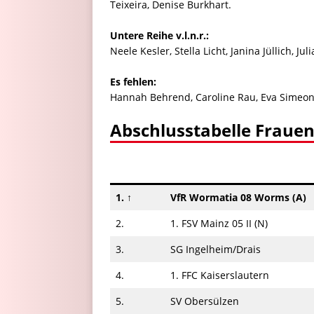
Teixeira, Denise Burkhart.
Untere Reihe v.l.n.r.:
Neele Kesler, Stella Licht, Janina Jüllich, J
Es fehlen:
Hannah Behrend, Caroline Rau, Eva Simeon
Abschlusstabelle Fraue
1. ↑
VfR Wormatia 08 Worms (A)
2.
1. FSV Mainz 05 II (N)
3.
SG Ingelheim/​Drais
4.
1. FFC Kaiserslautern
5.
SV Obersülzen