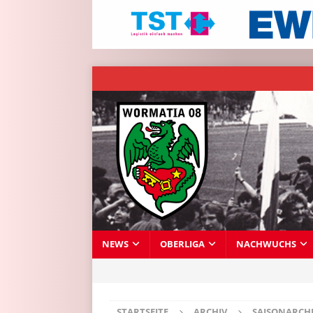
NEWS
OBERLIGA
NACHWUCHS
STARTSEITE
ARCHIV
SAISONARCH