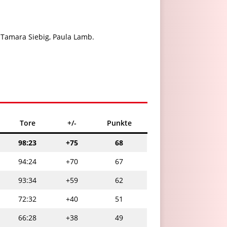
r, Tamara Siebig, Paula Lamb.
Tore
+/-
Punkte
98:23
+75
68
94:24
+70
67
93:34
+59
62
72:32
+40
51
66:28
+38
49