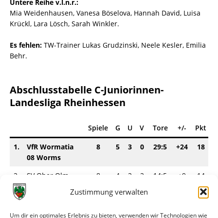
Untere Reihe v.l.n.r.:
Mia Weidenhausen, Vanesa Böselova, Hannah David, Luisa
Krückl, Lara Lösch, Sarah Winkler.
Es fehlen:
TW-Trainer Lukas Grudzinski, Neele Kesler, Emilia
Behr.
Abschlusstabelle C-Juniorinnen-
Landesliga Rheinhessen
Spiele
G
U
V
Tore
+/-
Pkt
1.
VfR Wormatia
8
5
3
0
29:5
+24
18
08 Worms
2.
SV Ober Olm
8
4
2
2
14:5
+9
14
Zustimmung verwalten
3.
1.FFC
8
2
6
0
12:3
+9
12
Rheinhessen
Ingelheim
Um dir ein optimales Erlebnis zu bieten, verwenden wir Technologien wie