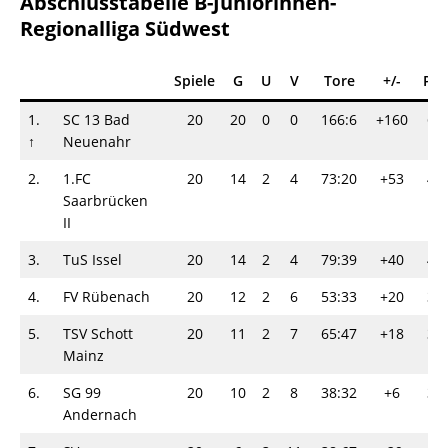
Abschlusstabelle B-Juniorinnen-
Regionalliga Südwest
Spiele
G
U
V
Tore
+/-
Pkt
1.
SC 13 Bad
20
20
0
0
166:6
+160
60
↑
Neuenahr
2.
1.FC
20
14
2
4
73:20
+53
44
Saarbrücken
II
3.
TuS Issel
20
14
2
4
79:39
+40
44
4.
FV Rübenach
20
12
2
6
53:33
+20
38
5.
TSV Schott
20
11
2
7
65:47
+18
35
Mainz
6.
SG 99
20
10
2
8
38:32
+6
32
Andernach