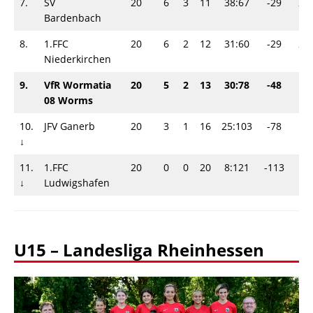
7.
SV
20
6
3
11
38:67
-29
21
Bardenbach
8.
1.FFC
20
6
2
12
31:60
-29
20
Niederkirchen
9.
VfR Wormatia
20
5
2
13
30:78
-48
17
08 Worms
10.
JFV Ganerb
20
3
1
16
25:103
-78
10
↓
11.
1.FFC
20
0
0
20
8:121
-113
0
↓
Ludwigshafen
U15 – Landesliga Rheinhessen