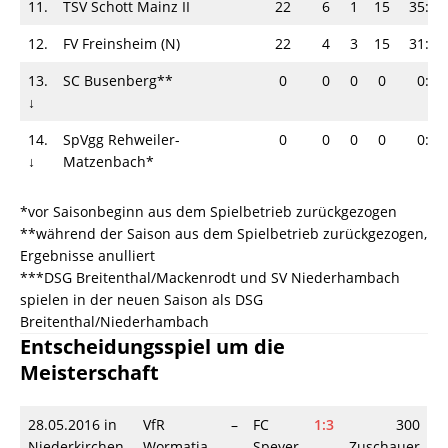
11.
TSV Schott Mainz II
22
6
1
15
35:55
12.
FV Freinsheim (N)
22
4
3
15
31:85
13.
SC Busenberg**
0
0
0
0
0:0
↓
14.
SpVgg Rehweiler-
0
0
0
0
0:0
↓
Matzenbach*
*vor Saisonbeginn aus dem Spielbetrieb zurückgezogen
**während der Saison aus dem Spielbetrieb zurückgezogen,
Ergebnisse anulliert
***DSG Breitenthal/Mackenrodt und SV Niederhambach
spielen in der neuen Saison als DSG
Breitenthal/Niederhambach
Entscheidungsspiel um die
Meisterschaft
28.05.2016 in
VfR
–
FC
1:3
300
Niederkirchen
Wormatia
Speyer
Zuschauer