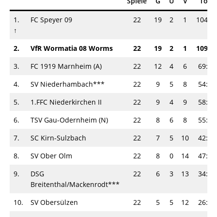
Spiele
G
U
V
Tore
1.
FC Speyer 09
22
19
2
1
104:2
↑
2.
VfR Wormatia 08 Worms
22
19
2
1
109:2
3.
FC 1919 Marnheim (A)
22
12
4
6
69:34
4.
SV Niederhambach***
22
9
5
8
54:58
5.
1.FFC Niederkirchen II
22
9
4
9
58:51
6.
TSV Gau-Odernheim (N)
22
8
6
8
55:53
7.
SC Kirn-Sulzbach
22
7
5
10
42:55
8.
SV Ober Olm
22
8
0
14
47:69
9.
DSG
22
6
3
13
34:98
Breitenthal/Mackenrodt***
10.
SV Obersülzen
22
5
5
12
26:60