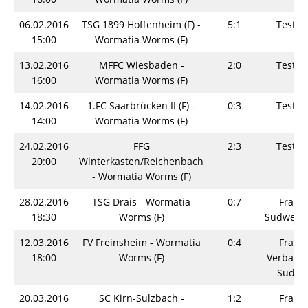
06.02.2016
TSG 1899 Hoffenheim (F) -
5:1
Testsp
15:00
Wormatia Worms (F)
13.02.2016
MFFC Wiesbaden -
2:0
Testsp
16:00
Wormatia Worms (F)
14.02.2016
1.FC Saarbrücken II (F) -
0:3
Testsp
14:00
Wormatia Worms (F)
24.02.2016
FFG
2:3
Testsp
20:00
Winterkasten/Reichenbach
- Wormatia Worms (F)
28.02.2016
TSG Drais - Wormatia
0:7
Fraue
18:30
Worms (F)
Südwestp
12.03.2016
FV Freinsheim - Wormatia
0:4
Fraue
18:00
Worms (F)
Verbands
Südwe
20.03.2016
SC Kirn-Sulzbach -
1:2
Fraue