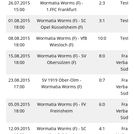
26.07.2015
Wormatia Worms (F) -
2:3
Testsp
15:00
1.FFC Frankfurt
01.08.2015
Wormatia Worms (F) - SC
3:1
Testsp
18:00
Opel Rüsselsheim (F)
08.08.2015
Wormatia Worms (F) - VfB
10:0
Testsp
18:00
Wiesloch (F)
15.08.2015
Wormatia Worms (F) - SV
8:0
Fraue
18:00
Obersülzen (F)
Verbands
Südwe
23.08.2015
SV 1919 Ober-Olm -
0:7
Fraue
17:00
Wormatia Worms (F)
Verbands
Südwe
05.09.2015
Wormatia Worms (F) - FV
6:0
Fraue
18:00
Freinsheim
Verbands
Südwe
12.09.2015
Wormatia Worms (F) - SC
4:1
Fraue