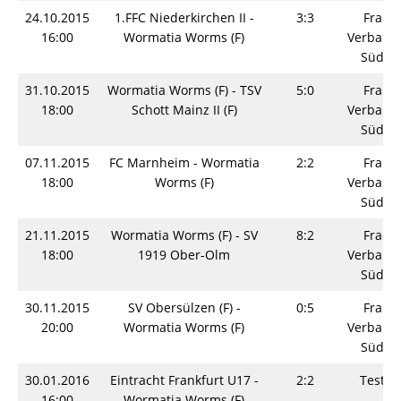
24.10.2015
1.FFC Niederkirchen II -
3:3
Fraue
16:00
Wormatia Worms (F)
Verbands
Südwe
31.10.2015
Wormatia Worms (F) - TSV
5:0
Fraue
18:00
Schott Mainz II (F)
Verbands
Südwe
07.11.2015
FC Marnheim - Wormatia
2:2
Fraue
18:00
Worms (F)
Verbands
Südwe
21.11.2015
Wormatia Worms (F) - SV
8:2
Fraue
18:00
1919 Ober-Olm
Verbands
Südwe
30.11.2015
SV Obersülzen (F) -
0:5
Fraue
20:00
Wormatia Worms (F)
Verbands
Südwe
30.01.2016
Eintracht Frankfurt U17 -
2:2
Testsp
16:00
Wormatia Worms (F)