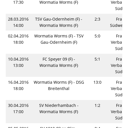
17:30
Wormatia Worms (F)
Verbands
Südwe
28.03.2016
TSV Gau-Odernheim (F) -
2:3
Fraue
14:00
Wormatia Worms (F)
Südwestp
02.04.2016
Wormatia Worms (F) - TSV
5:0
Fraue
18:00
Gau-Odernheim (F)
Verbands
Südwe
10.04.2016
FC Speyer 09 (F) -
5:1
Fraue
13:00
Wormatia Worms (F)
Verbands
Südwe
16.04.2016
Wormatia Worms (F) - DSG
13:0
Fraue
18:00
Breitenthal
Verbands
Südwe
30.04.2016
SV Niederhambach -
1:2
Fraue
17:00
Wormatia Worms (F)
Verbands
Südwe