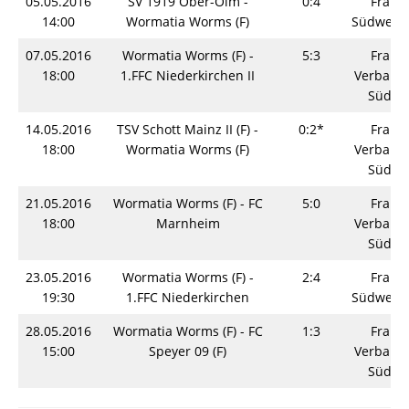
05.05.2016
SV 1919 Ober-Olm -
0:4
Fraue
14:00
Wormatia Worms (F)
Südwestp
07.05.2016
Wormatia Worms (F) -
5:3
Fraue
18:00
1.FFC Niederkirchen II
Verbands
Südwe
14.05.2016
TSV Schott Mainz II (F) -
0:2*
Fraue
18:00
Wormatia Worms (F)
Verbands
Südwe
21.05.2016
Wormatia Worms (F) - FC
5:0
Fraue
18:00
Marnheim
Verbands
Südwe
23.05.2016
Wormatia Worms (F) -
2:4
Fraue
19:30
1.FFC Niederkirchen
Südwestp
28.05.2016
Wormatia Worms (F) - FC
1:3
Fraue
15:00
Speyer 09 (F)
Verbands
Südwe