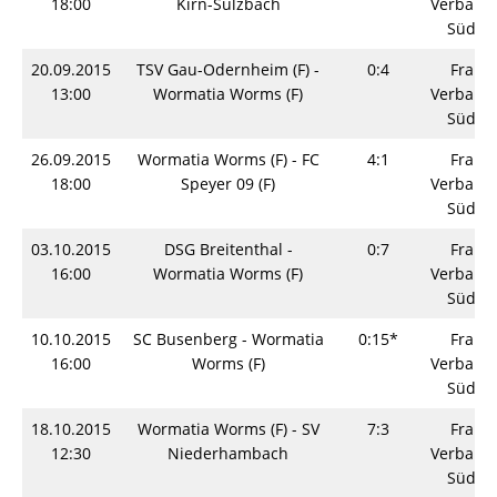
18:00
Kirn-Sulzbach
Verbands
Südwe
20.09.2015
TSV Gau-Odernheim (F) -
0:4
Fraue
13:00
Wormatia Worms (F)
Verbands
Südwe
26.09.2015
Wormatia Worms (F) - FC
4:1
Fraue
18:00
Speyer 09 (F)
Verbands
Südwe
03.10.2015
DSG Breitenthal -
0:7
Fraue
16:00
Wormatia Worms (F)
Verbands
Südwe
10.10.2015
SC Busenberg - Wormatia
0:15*
Fraue
16:00
Worms (F)
Verbands
Südwe
18.10.2015
Wormatia Worms (F) - SV
7:3
Fraue
12:30
Niederhambach
Verbands
Südwe