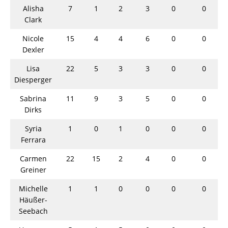
Alisha
7
1
2
3
0
0
Clark
Nicole
15
4
4
6
0
0
Dexler
Lisa
22
5
3
3
0
0
Diesperger
Sabrina
11
9
3
5
0
0
Dirks
Syria
1
0
1
0
0
0
Ferrara
Carmen
22
15
2
4
0
0
Greiner
Michelle
1
1
0
0
0
0
Häußer-
Seebach