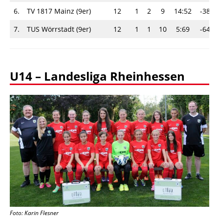
6.
TV 1817 Mainz (9er)
12
1
2
9
14:52
-38
7.
TUS Wörrstadt (9er)
12
1
1
10
5:69
-64
U14 – Landesliga Rheinhessen
Foto: Karin Flesner