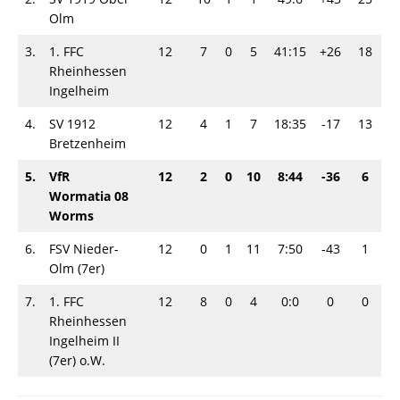
Olm
3.
1. FFC
12
7
0
5
41:15
+26
18
Rheinhessen
Ingelheim
4.
SV 1912
12
4
1
7
18:35
-17
13
Bretzenheim
5.
VfR
12
2
0
10
8:44
-36
6
Wormatia 08
Worms
6.
FSV Nieder-
12
0
1
11
7:50
-43
1
Olm (7er)
7.
1. FFC
12
8
0
4
0:0
0
0
Rheinhessen
Ingelheim II
(7er) o.W.