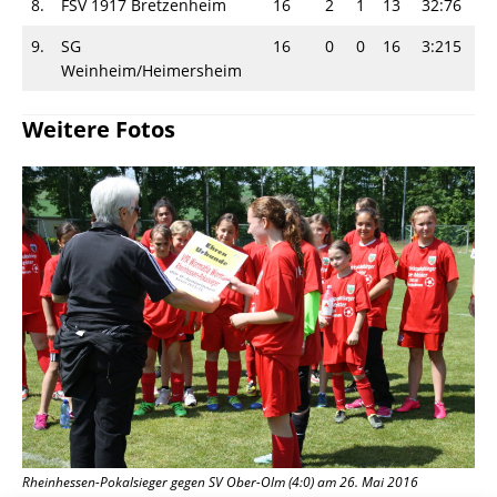
8.
FSV 1917 Bretzenheim
16
2
1
13
32:76
-
9.
SG
16
0
0
16
3:215
-
Weinheim/Heimersheim
Weitere Fotos
Rheinhessen-Pokalsieger gegen SV Ober-Olm (4:0) am 26. Mai 2016