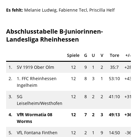
Es fehlt:
Melanie Ludwig, Fabienne Tecl, Priscilla Helf
Abschlusstabelle B-Juniorinnen-
Landesliga Rheinhessen
Spiele
G
U
V
Tore
+/-
1.
SV 1919 Ober Olm
12
9
1
2
35:7
+28
2.
1. FFC Rheinhessen
12
8
3
1
53:10
+43
Ingelheim
3.
SG
12
8
2
2
41:10
+31
Leiselheim/Westhofen
4.
VfR Wormatia 08
12
7
2
3
49:13
+36
Worms
5.
VfL Fontana Finthen
12
2
1
9
14:50
-36