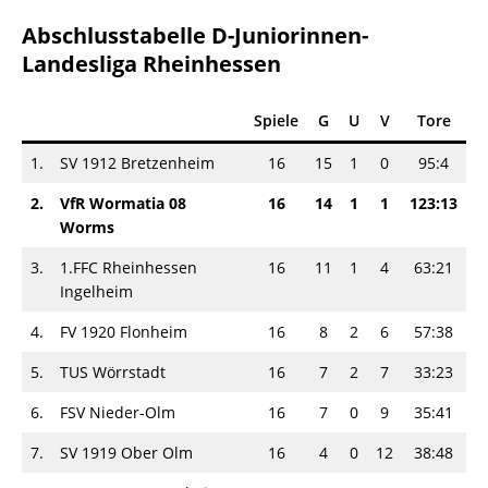
Abschlusstabelle D-Juniorinnen-
Landesliga Rheinhessen
Spiele
G
U
V
Tore
+
1.
SV 1912 Bretzenheim
16
15
1
0
95:4
+
2.
VfR Wormatia 08
16
14
1
1
123:13
+
Worms
3.
1.FFC Rheinhessen
16
11
1
4
63:21
+
Ingelheim
4.
FV 1920 Flonheim
16
8
2
6
57:38
+
5.
TUS Wörrstadt
16
7
2
7
33:23
+
6.
FSV Nieder-Olm
16
7
0
9
35:41
7.
SV 1919 Ober Olm
16
4
0
12
38:48
-