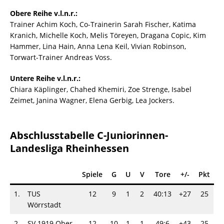
Obere Reihe v.l.n.r.:
Trainer Achim Koch, Co-Trainerin Sarah Fischer, Katima
Kranich, Michelle Koch, Melis Töreyen, Dragana Copic, Kim
Hammer, Lina Hain, Anna Lena Keil, Vivian Robinson,
Torwart-Trainer Andreas Voss.
Untere Reihe v.l.n.r.:
Chiara Käplinger, Chahed Khemiri, Zoe Strenge, Isabel
Zeimet, Janina Wagner, Elena Gerbig, Lea Jockers.
Abschlusstabelle C-Juniorinnen-
Landesliga Rheinhessen
Spiele
G
U
V
Tore
+/-
Pkt
1.
TUS
12
9
1
2
40:13
+27
25
Wörrstadt
2.
SV 1919 Ober
12
10
1
1
49:6
+43
25