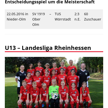
Entscheidungsspiel um die Meisterschaft
22.05.2016 in
SV 1919
–
TUS
2:3
60
Nieder-Olm
Ober
Wörrstadt
n.E.
Zuschauer
Olm
U13 – Landesliga Rheinhessen