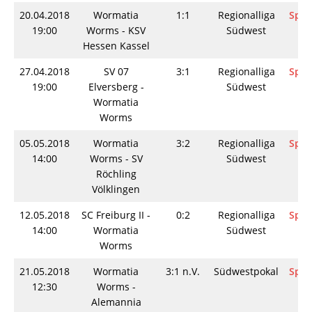
20.04.2018
Wormatia
1:1
Regionalliga
Spie
19:00
Worms - KSV
Südwest
Hessen Kassel
27.04.2018
SV 07
3:1
Regionalliga
Spie
19:00
Elversberg -
Südwest
Wormatia
Worms
05.05.2018
Wormatia
3:2
Regionalliga
Spie
14:00
Worms - SV
Südwest
Röchling
Völklingen
12.05.2018
SC Freiburg II -
0:2
Regionalliga
Spie
14:00
Wormatia
Südwest
Worms
21.05.2018
Wormatia
3:1 n.V.
Südwestpokal
Spie
12:30
Worms -
Alemannia