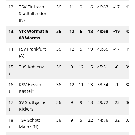
12.
TSV Eintracht
36
11
9
16
46:63
-17
42
Stadtallendorf
(N)
13.
VfR Wormatia
36
12
6
18
49:68
-19
42
08 Worms
14.
FSV Frankfurt
36
12
5
19
49:66
-17
41
(A)
15.
TuS Koblenz
36
9
12
15
45:51
-6
39
↓
16.
KSV Hessen
36
12
11
13
53:54
-1
38
↓
Kassel*
17.
SV Stuttgarter
36
9
9
18
49:72
-23
36
↓
Kickers
18.
TSV Schott
36
9
5
22
44:76
-32
32
↓
Mainz (N)