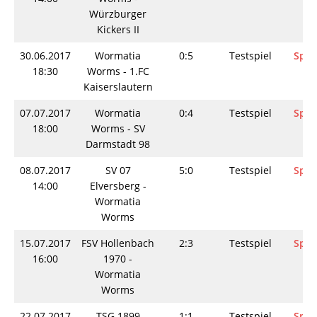
Würzburger
Kickers II
30.06.2017
Wormatia
0:5
Testspiel
Spie
18:30
Worms - 1.FC
Kaiserslautern
07.07.2017
Wormatia
0:4
Testspiel
Spie
18:00
Worms - SV
Darmstadt 98
08.07.2017
SV 07
5:0
Testspiel
Spie
14:00
Elversberg -
Wormatia
Worms
15.07.2017
FSV Hollenbach
2:3
Testspiel
Spie
16:00
1970 -
Wormatia
Worms
22.07.2017
TSG 1899
1:1
Testspiel
Spie