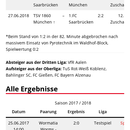
Saarbrücken
München
Zuschaue
27.06.2018
TSV 1860
–
1.FC
2:2
12.50
München ↑
Saarbrücken
Zuschaue
*Beim Stand von 1:2 in der 82. Minute abgebrochen nach
massivem Einsatz von Pyrotechnik im Waldhof-Block,
Spielwertung 0:2
Absteiger aus der Dritten Liga:
VfR Aalen
Aufsteiger aus der Oberliga:
TuS Rot-Weiß Koblenz,
Bahlinger SC, FC Gießen, FC Bayern Alzenau
Alle Ergebnisse
Saison 2017 / 2018
Datum
Paarung
Ergebnis
Liga
In
25.06.2017
Wormatia
2:0
Testspiel
Spie
14:00
Worms -