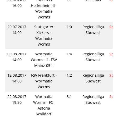
16:00
Hoffenheim II -
Wormatia
Worms
29.07.2017
Stuttgarter
1:0
Regionalliga
Spie
14:00
Kickers -
Südwest
Wormatia
Worms
05.08.2017
Wormatia
1:4
Regionalliga
Spie
14:00
Worms - 1. FSV
Südwest
Mainz 05 II
12.08.2017
FSV Frankfurt -
1:2
Regionalliga
Spie
14:00
Wormatia
Südwest
Worms
22.08.2017
Wormatia
3:1
Regionalliga
Spie
19:30
Worms - FC-
Südwest
Astoria
Walldorf