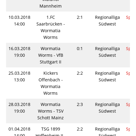
Mannheim
10.03.2018
1.FC
2:1
Regionalliga
Spie
14:00
Saarbrücken -
Südwest
Wormatia
Worms
16.03.2018
Wormatia
0:1
Regionalliga
Spie
19:00
Worms - VfB
Südwest
Stuttgart II
25.03.2018
Kickers
2:2
Regionalliga
Spie
13:00
Offenbach -
Südwest
Wormatia
Worms
28.03.2018
Wormatia
2:3
Regionalliga
Spie
19:00
Worms - TSV
Südwest
Schott Mainz
01.04.2018
TSG 1899
2:2
Regionalliga
Spie
14:00
Hoffenheim II -
Südwest