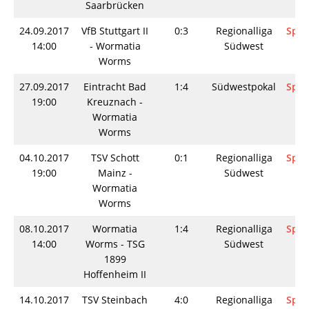
Saarbrücken
24.09.2017
VfB Stuttgart II
0:3
Regionalliga
Spie
14:00
- Wormatia
Südwest
Worms
27.09.2017
Eintracht Bad
1:4
Südwestpokal
Spie
19:00
Kreuznach -
Wormatia
Worms
04.10.2017
TSV Schott
0:1
Regionalliga
Spie
19:00
Mainz -
Südwest
Wormatia
Worms
08.10.2017
Wormatia
1:4
Regionalliga
Spie
14:00
Worms - TSG
Südwest
1899
Hoffenheim II
14.10.2017
TSV Steinbach
4:0
Regionalliga
Spie