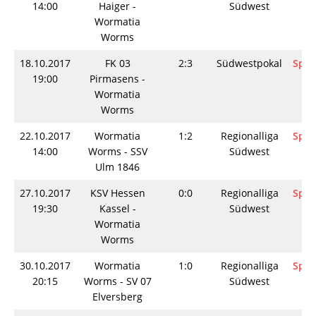
14:00
Haiger -
Südwest
Wormatia
Worms
18.10.2017
FK 03
2:3
Südwestpokal
Spie
19:00
Pirmasens -
Wormatia
Worms
22.10.2017
Wormatia
1:2
Regionalliga
Spie
14:00
Worms - SSV
Südwest
Ulm 1846
27.10.2017
KSV Hessen
0:0
Regionalliga
Spie
19:30
Kassel -
Südwest
Wormatia
Worms
30.10.2017
Wormatia
1:0
Regionalliga
Spie
20:15
Worms - SV 07
Südwest
Elversberg