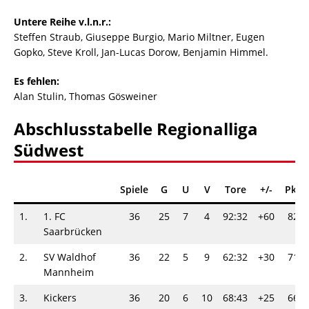
Untere Reihe v.l.n.r.:
Steffen Straub, Giuseppe Burgio, Mario Miltner, Eugen
Gopko, Steve Kroll, Jan-Lucas Dorow, Benjamin Himmel.
Es fehlen:
Alan Stulin, Thomas Gösweiner
Abschlusstabelle Regionalliga
Südwest
Spiele
G
U
V
Tore
+/-
Pkt
1.
1. FC
36
25
7
4
92:32
+60
82
Saarbrücken
2.
SV Waldhof
36
22
5
9
62:32
+30
71
Mannheim
3.
Kickers
36
20
6
10
68:43
+25
66