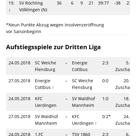
19.
SV Röchling
36
6
9
21
39:77
-38
27
↓
Völklingen (N)
*Neun Punkte Abzug wegen Insolvenzeröffnung
vor Saisonbeginn
Aufstiegsspiele zur Dritten Liga
24.05.2018
SC Weiche
–
Energie
2:3
5.00
Flensburg
Cottbus
Zuschaue
27.05.2018
Energie
–
SC Weiche
0:0
20.05
Cottbus ↑
Flensburg
Zuschaue
24.05.2018
KFC
–
SV Waldhof
1:0
18.16
Uerdingen
Mannheim
Zuschaue
27.05.2018
SV Waldhof
–
KFC
0:2*
24.26
Mannheim
Uerdingen ↑
Zuschaue
24.05.2018
1.FC
–
TSV 1860
2:3
6.80