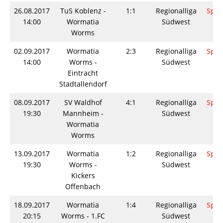
26.08.2017
TuS Koblenz -
1:1
Regionalliga
Spie
14:00
Wormatia
Südwest
Worms
02.09.2017
Wormatia
2:3
Regionalliga
Spie
14:00
Worms -
Südwest
Eintracht
Stadtallendorf
08.09.2017
SV Waldhof
4:1
Regionalliga
Spie
19:30
Mannheim -
Südwest
Wormatia
Worms
13.09.2017
Wormatia
1:2
Regionalliga
Spie
19:30
Worms -
Südwest
Kickers
Offenbach
18.09.2017
Wormatia
1:4
Regionalliga
Spie
20:15
Worms - 1.FC
Südwest