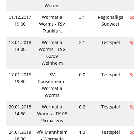
Worms
01.12.2017
Wormatia
3:1
Regionalliga
Spie
19:00
Worms - FSV
Südwest
Frankfurt
13.01.2018
Wormatia
2:1
Testspiel
Spie
14:00
Worms - TSG
62/09
Weinheim
17.01.2018
SV
0:0
Testspiel
Spie
19:30
Gonsenheim -
Wormatia
Worms
20.01.2018
Wormatia
0:2
Testspiel
Spie
14:30
Worms - FK 03
Pirmasens
24.01.2018
VfR Mannheim
1:3
Testspiel
Spie
18:30
- Wormatia