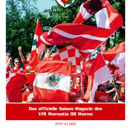
(
PDF 42 MB
)