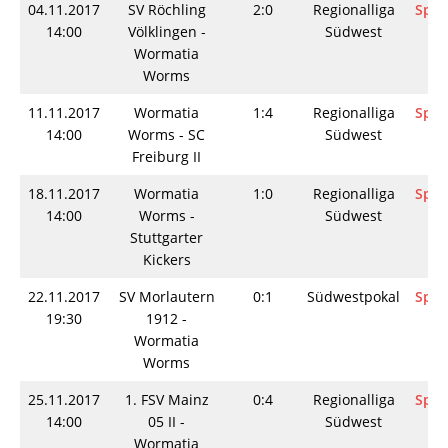
04.11.2017
SV Röchling
2:0
Regionalliga
Spie
14:00
Völklingen -
Südwest
Wormatia
Worms
11.11.2017
Wormatia
1:4
Regionalliga
Spie
14:00
Worms - SC
Südwest
Freiburg II
18.11.2017
Wormatia
1:0
Regionalliga
Spie
14:00
Worms -
Südwest
Stuttgarter
Kickers
22.11.2017
SV Morlautern
0:1
Südwestpokal
Spie
19:30
1912 -
Wormatia
Worms
25.11.2017
1. FSV Mainz
0:4
Regionalliga
Spie
14:00
05 II -
Südwest
Wormatia