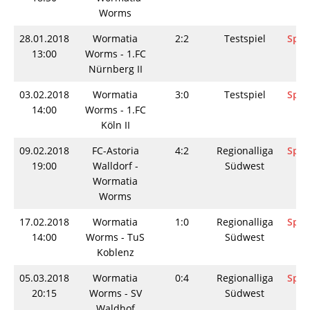
Worms
28.01.2018
Wormatia
2:2
Testspiel
Spie
13:00
Worms - 1.FC
Nürnberg II
03.02.2018
Wormatia
3:0
Testspiel
Spie
14:00
Worms - 1.FC
Köln II
09.02.2018
FC-Astoria
4:2
Regionalliga
Spie
19:00
Walldorf -
Südwest
Wormatia
Worms
17.02.2018
Wormatia
1:0
Regionalliga
Spie
14:00
Worms - TuS
Südwest
Koblenz
05.03.2018
Wormatia
0:4
Regionalliga
Spie
20:15
Worms - SV
Südwest
Waldhof