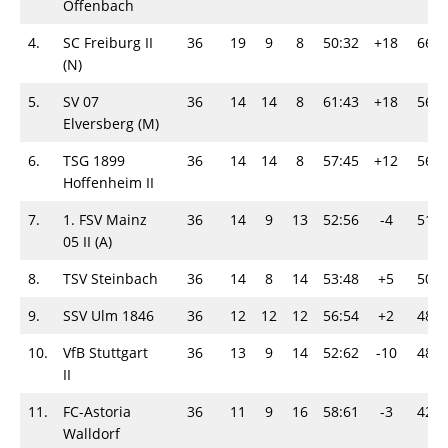
Offenbach
4.
SC Freiburg II
36
19
9
8
50:32
+18
66
(N)
5.
SV 07
36
14
14
8
61:43
+18
56
Elversberg (M)
6.
TSG 1899
36
14
14
8
57:45
+12
56
Hoffenheim II
7.
1. FSV Mainz
36
14
9
13
52:56
-4
51
05 II (A)
8.
TSV Steinbach
36
14
8
14
53:48
+5
50
9.
SSV Ulm 1846
36
12
12
12
56:54
+2
48
10.
VfB Stuttgart
36
13
9
14
52:62
-10
48
II
11.
FC-Astoria
36
11
9
16
58:61
-3
42
Walldorf