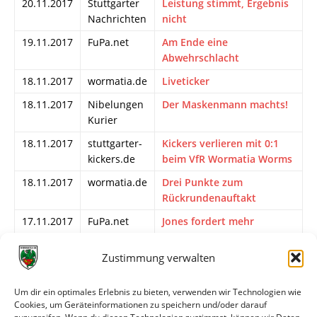
20.11.2017
Stuttgarter
Leistung stimmt, Ergebnis
Nachrichten
nicht
19.11.2017
FuPa.net
Am Ende eine
Abwehrschlacht
18.11.2017
wormatia.de
Liveticker
18.11.2017
Nibelungen
Der Maskenmann machts!
Kurier
18.11.2017
stuttgarter-
Kickers verlieren mit 0:1
kickers.de
beim VfR Wormatia Worms
18.11.2017
wormatia.de
Drei Punkte zum
Rückrundenauftakt
17.11.2017
FuPa.net
Jones fordert mehr
Leidenschaft
Zustimmung verwalten
17.11.2017
Stuttgarter
Kickers wollen ihren
Nachrichten
Sportdirektor beschenken
Um dir ein optimales Erlebnis zu bieten, verwenden wir Technologien wie
16.11.2017
Stuttgarter
Stuttgarter Kickers: Die
Cookies, um Geräteinformationen zu speichern und/oder darauf
Nachrichten
bedrohte Art von der