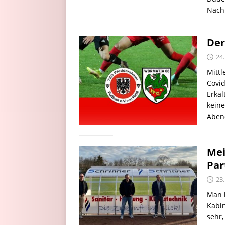
Nachh
Der
24
Mittl
Covid
Erkä
keine
Aben
Mei
Par
23
Man k
Kabi
sehr,