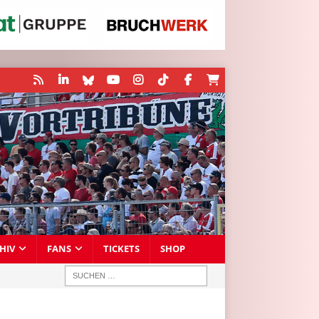
HIV
FANS
TICKETS
SHOP