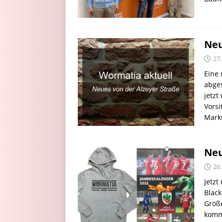
Neu
27
Eine 
abges
jetzt
Vorsi
Marku
Neu
26
Jetzt
Black
Größe
komme