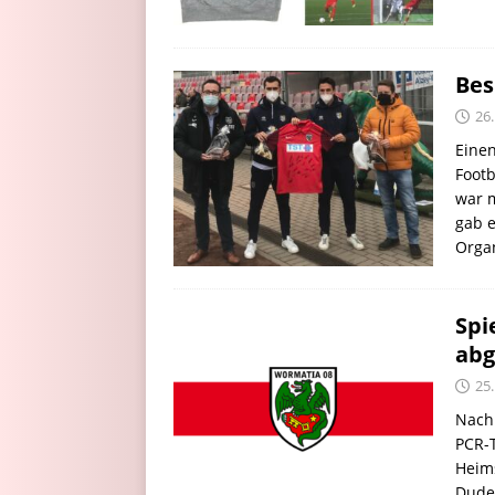
Bes
26
Eine
Footb
war m
gab e
Orga
Spi
abg
25
Nach 
PCR-
Heim
Dude