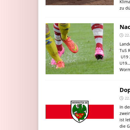
Klima
zu dü
Nac
22
Lande
TuS R
U19 2
U19…
Worm
Dop
22
In de
zweim
ist l
die G