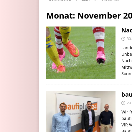
Monat:
November 2
Nac
30
Land
Unbes
Nachh
Mittw
Sonnt
bau
29
Wir f
baufi
VfR W
Bauf