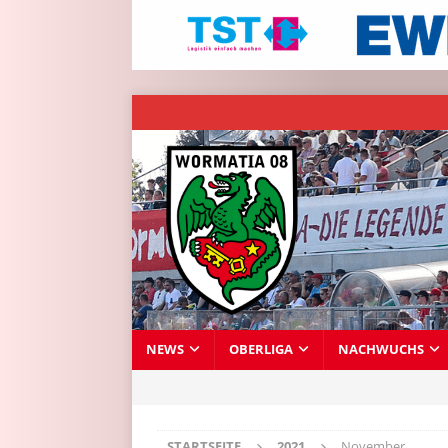
NEWS
OBERLIGA
NACHWUCHS
STARTSEITE
2021
November