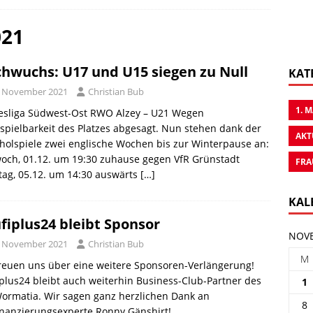
021
hwuchs: U17 und U15 siegen zu Null
KAT
. November 2021
Christian Bub
1. 
esliga Südwest-Ost RWO Alzey – U21 Wegen
pielbarkeit des Platzes abgesagt. Nun stehen dank der
AKT
olspiele zwei englische Wochen bis zur Winterpause an:
och, 01.12. um 19:30 zuhause gegen VfR Grünstadt
FRA
ag, 05.12. um 14:30 auswärts
[…]
KAL
fiplus24 bleibt Sponsor
NOVE
. November 2021
Christian Bub
M
reuen uns über eine weitere Sponsoren-Verlängerung!
plus24 bleibt auch weiterhin Business-Club-Partner des
1
ormatia. Wir sagen ganz herzlichen Dank an
8
inanzierungsexperte Ronny Gänshirt!