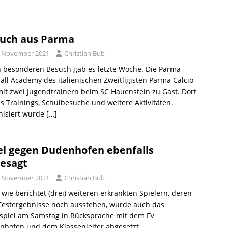
uch aus Parma
. November 2021
Christian Bub
n besonderen Besuch gab es letzte Woche. Die Parma
all Academy des italienischen Zweitligisten Parma Calcio
it zwei Jugendtrainern beim SC Hauenstein zu Gast. Dort
s Trainings, Schulbesuche und weitere Aktivitäten.
nisiert wurde
[…]
el gegen Dudenhofen ebenfalls
esagt
. November 2021
Christian Bub
wie berichtet (drei) weiteren erkrankten Spielern, deren
Testergebnisse noch ausstehen, wurde auch das
spiel am Samstag in Rücksprache mit dem FV
nhofen und dem Klassenleiter abgesetzt.