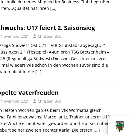
technik ein neues Mitglied im Business Club begrüßen
rfen. „Qualität hat ihren
[…]
hwuchs: U17 feiert 2. Saisonsieg
. November 2021
Christian Bub
sliga Südwest-Ost U21 – VfR Grünstadt abgesagtU21 –
üssingen 2:1 (Testspiel) A-Junioren TSG Bretzenheim –
:5 (Regionalliga Südwest) Die zwei Gesichter unserer
 mal wieder! Wie schon in den Wochen zuvor sind die
aten nicht in die
[…]
pelte Vaterfreuden
. November 2021
Christian Bub
n letzten Wochen gab es beim VfR Wormatia gleich
al Familienzuwachs! Marco Jantz, Trainer unserer U19,
etzte Woche erneut Vater geworden und freut sich über
eburt seiner zweiten Tochter Karla. Die ersten
[…]