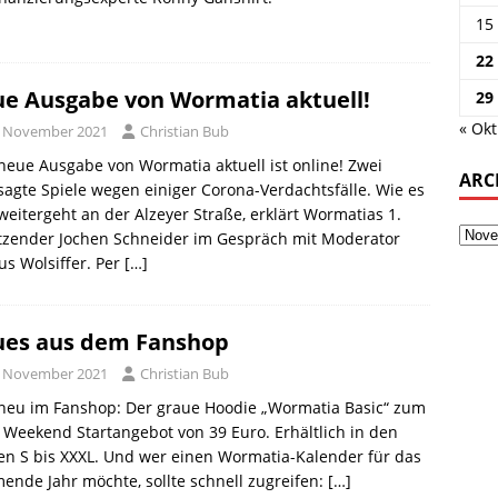
15
22
e Ausgabe von Wormatia aktuell!
29
« Okt
. November 2021
Christian Bub
neue Ausgabe von Wormatia aktuell ist online! Zwei
ARC
agte Spiele wegen einiger Corona-Verdachtsfälle. Wie es
 weitergeht an der Alzeyer Straße, erklärt Wormatias 1.
tzender Jochen Schneider im Gespräch mit Moderator
s Wolsiffer. Per
[…]
es aus dem Fanshop
. November 2021
Christian Bub
 neu im Fanshop: Der graue Hoodie „Wormatia Basic“ zum
 Weekend Startangebot von 39 Euro. Erhältlich in den
n S bis XXXL. Und wer einen Wormatia-Kalender für das
nde Jahr möchte, sollte schnell zugreifen:
[…]