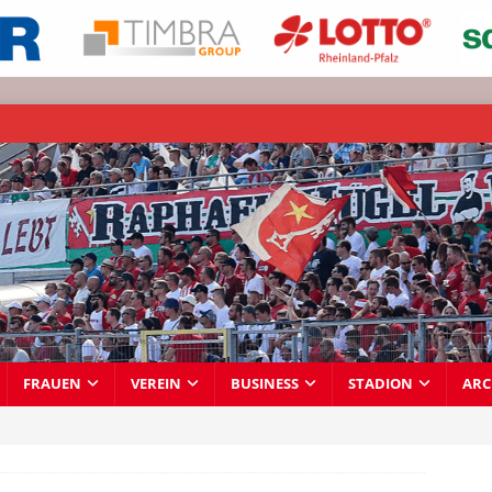
FRAUEN
VEREIN
BUSINESS
STADION
ARC