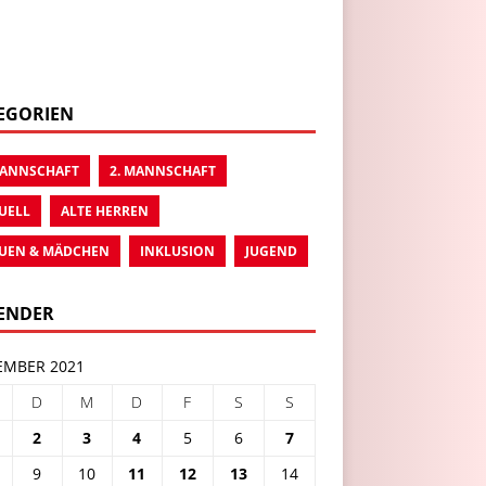
EGORIEN
MANNSCHAFT
2. MANNSCHAFT
UELL
ALTE HERREN
UEN & MÄDCHEN
INKLUSION
JUGEND
ENDER
MBER 2021
D
M
D
F
S
S
2
3
4
5
6
7
9
10
11
12
13
14