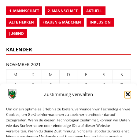
1. MANNSCHAFT
2. MANNSCHAFT
AKTUELL
ALTE HERREN
FRAUEN & MÄDCHEN
INKLUSION
JUGEND
KALENDER
NOVEMBER 2021
M
D
M
D
F
S
S
1
2
3
4
5
6
7
Zustimmung verwalten
8
9
10
11
12
13
14
15
16
17
18
19
20
21
Um dir ein optimales Erlebnis zu bieten, verwenden wir Technologien wie
Cookies, um Geräteinformationen zu speichern und/oder darauf
22
23
24
25
26
27
28
zuzugreifen. Wenn du diesen Technologien zustimmst, können wir Daten
29
30
wie das Surfverhalten oder eindeutige IDs auf dieser Website
verarbeiten. Wenn du deine Zustimmung nicht erteilst oder zurückziehst,
« Okt.
Dez. »
können bestimmte Merkmale und Funktionen beeinträchtigt werden.