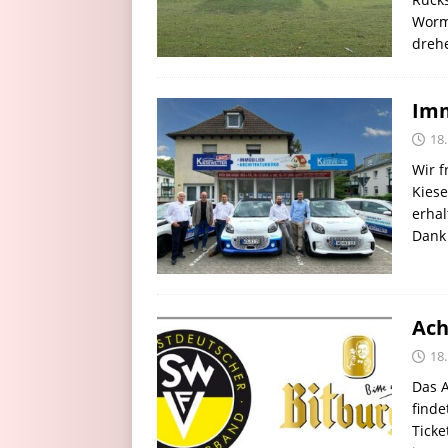
Worm
drehe
Imm
18
Wir f
Kiese
erhal
Dank 
Ach
18
Das A
finde
Ticke