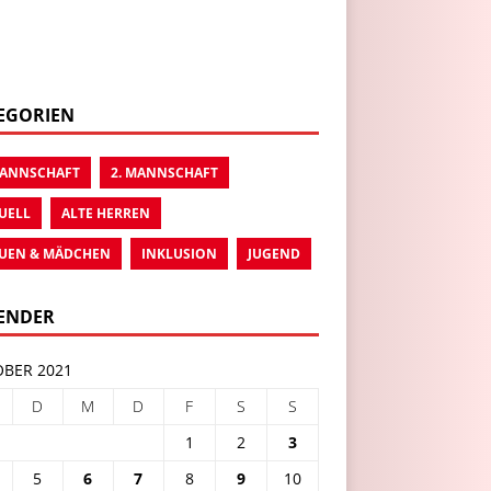
EGORIEN
MANNSCHAFT
2. MANNSCHAFT
UELL
ALTE HERREN
UEN & MÄDCHEN
INKLUSION
JUGEND
ENDER
BER 2021
D
M
D
F
S
S
1
2
3
5
6
7
8
9
10