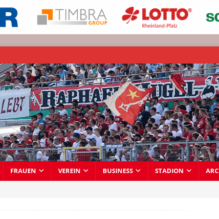
FRAUEN
VEREIN
BUSINESS
STADION
ARC