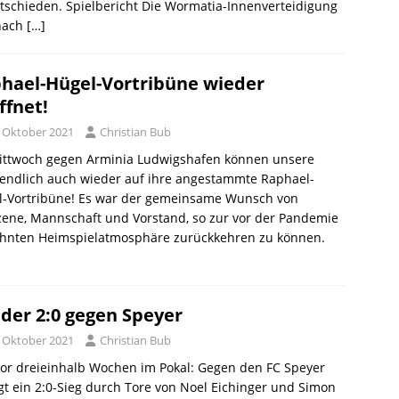
schieden. Spielbericht Die Wormatia-Innenverteidigung
nach
[…]
hael-Hügel-Vortribüne wieder
ffnet!
. Oktober 2021
Christian Bub
ittwoch gegen Arminia Ludwigshafen können unsere
 endlich auch wieder auf ihre angestammte Raphael-
l-Vortribüne! Es war der gemeinsame Wunsch von
ene, Mannschaft und Vorstand, so zur vor der Pandemie
hnten Heimspielatmosphäre zurückkehren zu können.
der 2:0 gegen Speyer
. Oktober 2021
Christian Bub
or dreieinhalb Wochen im Pokal: Gegen den FC Speyer
gt ein 2:0-Sieg durch Tore von Noel Eichinger und Simon