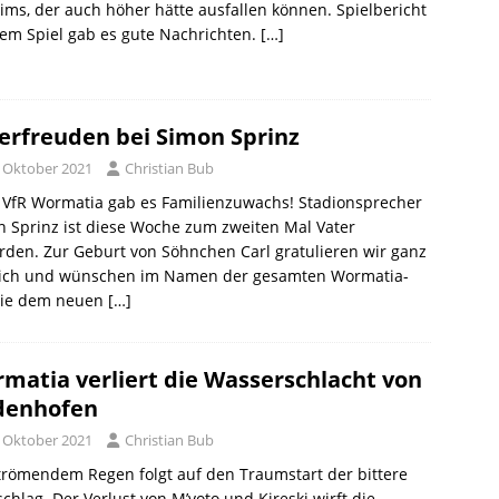
ims, der auch höher hätte ausfallen können. Spielbericht
em Spiel gab es gute Nachrichten.
[…]
erfreuden bei Simon Sprinz
. Oktober 2021
Christian Bub
 VfR Wormatia gab es Familienzuwachs! Stadionsprecher
 Sprinz ist diese Woche zum zweiten Mal Vater
den. Zur Geburt von Söhnchen Carl gratulieren wir ganz
lich und wünschen im Namen der gesamten Wormatia-
lie dem neuen
[…]
matia verliert die Wasserschlacht von
denhofen
. Oktober 2021
Christian Bub
trömendem Regen folgt auf den Traumstart der bittere
chlag. Der Verlust von M’voto und Kireski wirft die