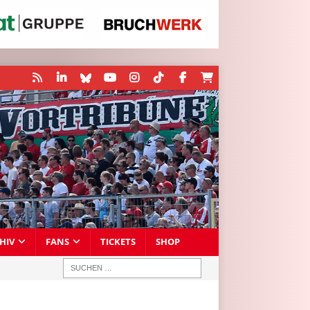
HIV
FANS
TICKETS
SHOP