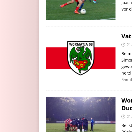
Joach
Vor d
Vat
21
Beim
Simon
gewor
herz
Fami
Wor
Du
21
Bei s
Rücks