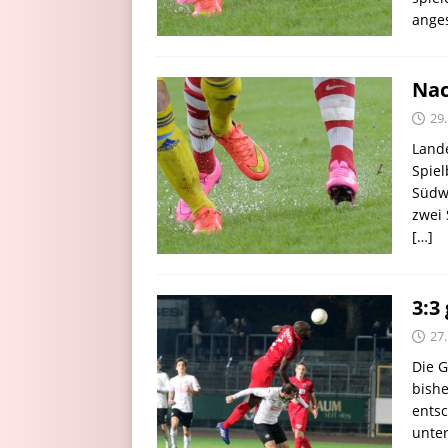
ange
Nac
29
Land
Spiel
Südwe
zwei 
[…]
3:3
27
Die G
bishe
entsc
unter