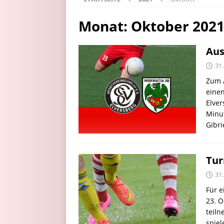
Monat:
Oktober 202
Aus
31
Zum 
einen
Elver
Minut
Gibri
Tur
31
Für e
23. O
teil
spiel