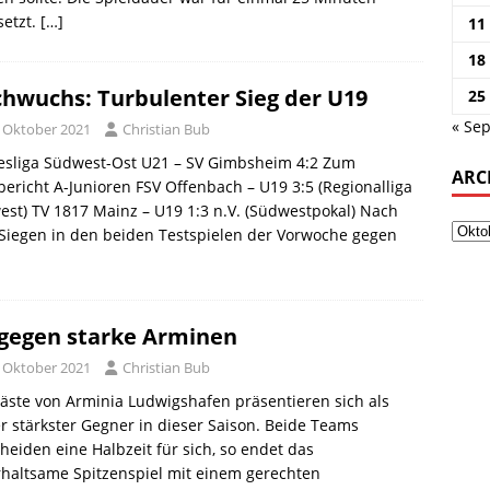
setzt.
[…]
11
18
hwuchs: Turbulenter Sieg der U19
25
« Sep
. Oktober 2021
Christian Bub
esliga Südwest-Ost U21 – SV Gimbsheim 4:2 Zum
ARC
bericht A-Junioren FSV Offenbach – U19 3:5 (Regionalliga
st) TV 1817 Mainz – U19 1:3 n.V. (Südwestpokal) Nach
Siegen in den beiden Testspielen der Vorwoche gegen
 gegen starke Arminen
. Oktober 2021
Christian Bub
äste von Arminia Ludwigshafen präsentieren sich als
r stärkster Gegner in dieser Saison. Beide Teams
heiden eine Halbzeit für sich, so endet das
haltsame Spitzenspiel mit einem gerechten