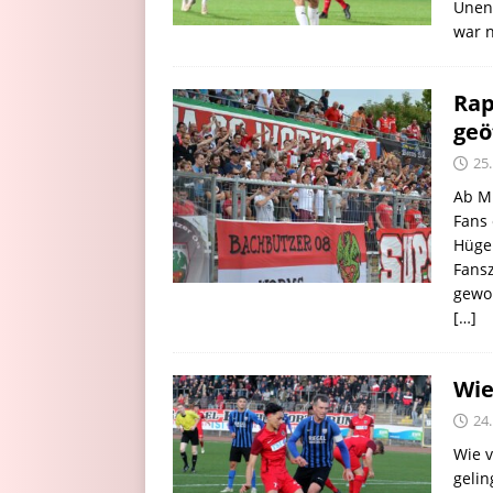
Unent
war 
Rap
geö
25
Ab M
Fans
Hüge
Fansz
gewo
[…]
Wie
24
Wie v
gelin