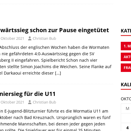
1
wärtssieg schon zur Pause eingetütet
KAT
. Oktober 2021
Christian Bub
1. 
Abschluss der englischen Wochen haben die Wormaten
 nie gefährdeten 4:0-Auswärtssieg gegen die SV
AKT
sberg II eingefahren. Spielbericht Schon nach vier
en stellte Simon Joachims die Weichen. Seine Flanke auf
FRA
el Darkaoui erreichte dieser
[…]
KAL
niersieg für die U11
OKTO
. Oktober 2021
Christian Bub
M
in E-Jugend-Blitzturnier führte es die Wormatia U11 am
ktober nach Bad Kreuznach. Ursprünglich waren es fünf
nehmende Mannschaften, bei denen jeder gegen jeden
4
en sollte. Die Spieldauer war für einmal 25 Minuten