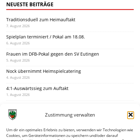
NEUESTE BEITRÄGE
Traditionsduell zum Heimauftakt
7. August 2026
Spielplan terminiert / Pokal am 18.08.
6. August 2026
Frauen im DFB-Pokal gegen den SV Eutingen
5. August 2026
Nock übernimmt Heimspielcatering
4. August 2026
4:1-Auswärtssieg zum Auftakt
1. August 2026
Pokal: Wormatia muss zu Schott Mainz
31. Juli 2026
Zustimmung verwalten
Wormatia trauert um Jürgen Dinger
30. Juli 2026
Um dir ein optimales Erlebnis zu bieten, verwenden wir Technologien wie
Cookies, um Geräteinformationen zu speichern und/oder darauf
Deine Spielminute: 89+1