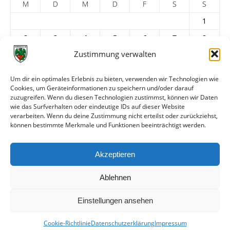
M
D
M
D
F
S
S
1
2
3
4
5
6
7
8
Zustimmung verwalten
9
10
11
12
13
14
15
16
17
18
19
20
21
22
Um dir ein optimales Erlebnis zu bieten, verwenden wir Technologien wie
23
24
25
26
27
28
29
Cookies, um Geräteinformationen zu speichern und/oder darauf
zuzugreifen. Wenn du diesen Technologien zustimmst, können wir Daten
30
31
wie das Surfverhalten oder eindeutige IDs auf dieser Website
verarbeiten. Wenn du deine Zustimmung nicht erteilst oder zurückziehst,
« Apr.
Juni »
können bestimmte Merkmale und Funktionen beeinträchtigt werden.
ARCHIV
Akzeptieren
Ablehnen
Einstellungen ansehen
Cookie-Richtlinie
Datenschutzerklärung
Impressum
© VfR Wormatia Worms