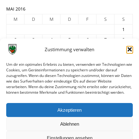
MAI 2016
M
D
M
D
F
S
S
1
2
3
4
5
6
7
8
Zustimmung verwalten
9
10
11
12
13
14
15
16
17
18
19
20
21
22
Um dir ein optimales Erlebnis zu bieten, verwenden wir Technologien wie
23
24
25
26
27
28
29
Cookies, um Geräteinformationen zu speichern und/oder darauf
zuzugreifen. Wenn du diesen Technologien zustimmst, können wir Daten
30
31
wie das Surfverhalten oder eindeutige IDs auf dieser Website
verarbeiten. Wenn du deine Zustimmung nicht erteilst oder zurückziehst,
« Apr.
Juni »
können bestimmte Merkmale und Funktionen beeinträchtigt werden.
ARCHIV
Akzeptieren
Ablehnen
Einstellungen ansehen