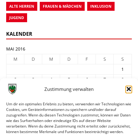
ALTE HERREN
FRAUEN & MÄDCHEN
INKLUSION
JUGEND
KALENDER
MAI 2016
M
D
M
D
F
S
S
1
2
3
4
5
6
7
8
Zustimmung verwalten
9
10
11
12
13
14
15
16
17
18
19
20
21
22
Um dir ein optimales Erlebnis zu bieten, verwenden wir Technologien wie
23
24
25
26
27
28
29
Cookies, um Geräteinformationen zu speichern und/oder darauf
zuzugreifen. Wenn du diesen Technologien zustimmst, können wir Daten
30
31
wie das Surfverhalten oder eindeutige IDs auf dieser Website
verarbeiten. Wenn du deine Zustimmung nicht erteilst oder zurückziehst,
« Apr.
Juni »
können bestimmte Merkmale und Funktionen beeinträchtigt werden.