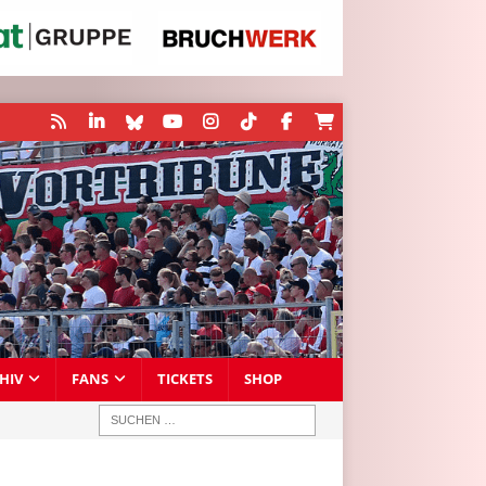
HIV
FANS
TICKETS
SHOP