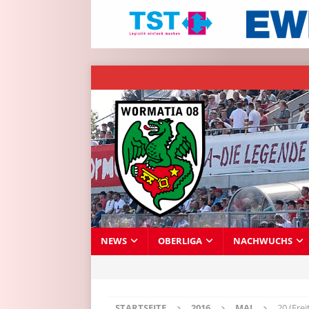
NEWS
OBERLIGA
NACHWUCHS
STARTSEITE
2016
MAI
20 (Frei