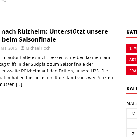
 nach Rülzheim: Unterstützt unsere
KAT
 beim Saisonfinale
. Mai 2016
Michael Hoch
1. 
rimiautor hätte es nicht besser schreiben können; am
AKT
ag trifft in der Südpfalz zum Saisonfinale der
lenzweite Rülzheim auf den Dritten, unsere U23. Die
FRA
aten haben hierbei einen Rückstand von zwei Punkten
müssen
[…]
KAL
MAI 
M
2