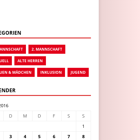
EGORIEN
MANNSCHAFT
2. MANNSCHAFT
UELL
ALTE HERREN
UEN & MÄDCHEN
INKLUSION
JUGEND
ENDER
2016
D
M
D
F
S
S
1
3
4
5
6
7
8