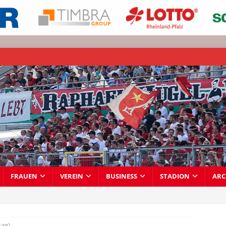
FRAUEN
VEREIN
BUSINESS
STADION
ARC
tag)