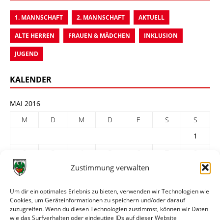
1. MANNSCHAFT
2. MANNSCHAFT
AKTUELL
ALTE HERREN
FRAUEN & MÄDCHEN
INKLUSION
JUGEND
KALENDER
MAI 2016
M
D
M
D
F
S
S
1
2
3
4
5
6
7
8
Zustimmung verwalten
9
10
11
12
13
14
15
16
17
18
19
20
21
22
Um dir ein optimales Erlebnis zu bieten, verwenden wir Technologien wie
Cookies, um Geräteinformationen zu speichern und/oder darauf
23
24
25
26
27
28
29
zuzugreifen. Wenn du diesen Technologien zustimmst, können wir Daten
30
31
wie das Surfverhalten oder eindeutige IDs auf dieser Website