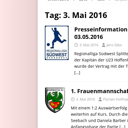
Tag:
3. Mai 2016
Presseinformation
03.05.2016
3. Mai 2016
Jens Silex
Regionalliga Südwest Split
der Kapitän der U23 Hoffenh
wurde der Vertrag mit der TS
[…]
1. Frauenmannschaf
3. Mai 2016
Florian Hofm
Mit einem 1:2 Auswärtserfol
weiterhin auf Kurs. Durch di
Seebach und Daniela Barber i
Anfangsphase der Partie
[…]