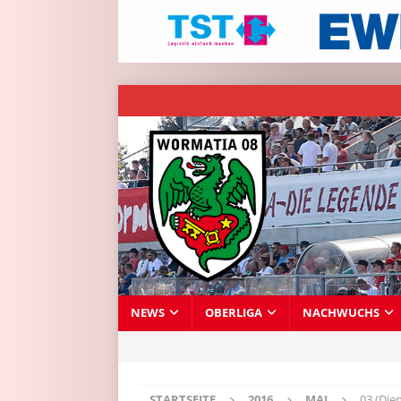
NEWS
OBERLIGA
NACHWUCHS
STARTSEITE
2016
MAI
03 (Die