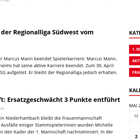
 der Regionalliga Südwest vom
KAT
1. 
ter Marcus Mann beendet Spielerkarriere: Marcus Mann,
AKT
eims hat seine aktive Karriere beendet. Zum 30. April
G aufgelöst. Er bleibt der Regionalliga jedoch erhalten.
FRA
KAL
t: Ersatzgeschwächt 3 Punkte entführt
MAI 
ann
M
g in Niederhambach bleibt die Frauenmannschaft
e Ausfälle einiger Stammspielerinnen wurden Michelle
n den Kader der 1. Mannschaft nachnominiert. In der
2