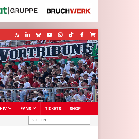
HIV
FANS
TICKETS
SHOP