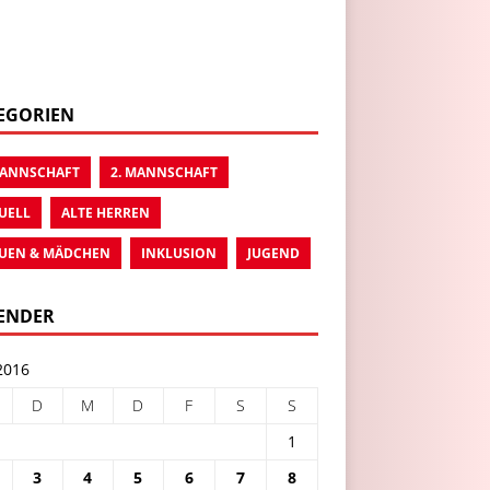
EGORIEN
MANNSCHAFT
2. MANNSCHAFT
UELL
ALTE HERREN
UEN & MÄDCHEN
INKLUSION
JUGEND
ENDER
2016
D
M
D
F
S
S
1
3
4
5
6
7
8