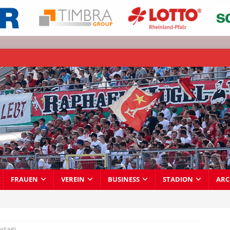
FRAUEN
VEREIN
BUSINESS
STADION
ARC
nstag)