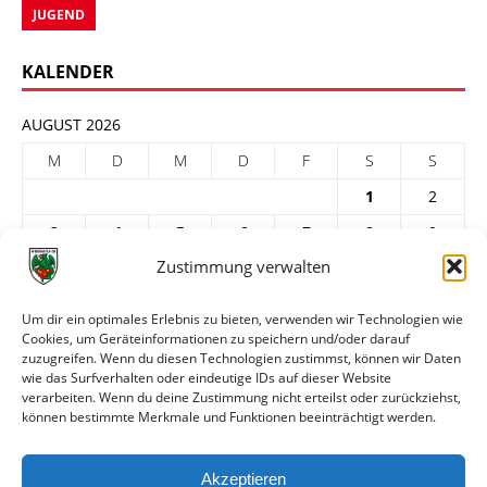
JUGEND
KALENDER
AUGUST 2026
M
D
M
D
F
S
S
1
2
3
4
5
6
7
8
9
Zustimmung verwalten
10
11
12
13
14
15
16
17
18
19
20
21
22
23
Um dir ein optimales Erlebnis zu bieten, verwenden wir Technologien wie
Cookies, um Geräteinformationen zu speichern und/oder darauf
24
25
26
27
28
29
30
zuzugreifen. Wenn du diesen Technologien zustimmst, können wir Daten
31
wie das Surfverhalten oder eindeutige IDs auf dieser Website
verarbeiten. Wenn du deine Zustimmung nicht erteilst oder zurückziehst,
« Juli
können bestimmte Merkmale und Funktionen beeinträchtigt werden.
ARCHIV
Akzeptieren