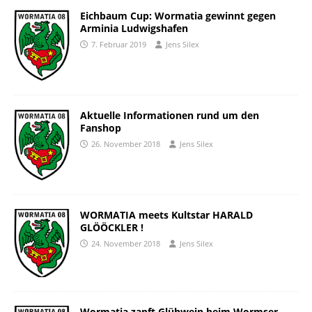
Eichbaum Cup: Wormatia gewinnt gegen
Arminia Ludwigshafen
7. Februar 2019
Jens Silex
Aktuelle Informationen rund um den
Fanshop
26. November 2018
Jens Silex
WORMATIA meets Kultstar HARALD
GLÖÖCKLER !
24. November 2018
Jens Silex
Wormatia zapft Glühwein beim Wormser