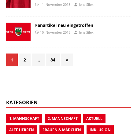
11. November 2018
Jens Silex
Fanartikel neu eingetroffen
10. November 2018
Jens Silex
1
2
…
84
»
KATEGORIEN
1. MANNSCHAFT
2. MANNSCHAFT
AKTUELL
ALTE HERREN
FRAUEN & MÄDCHEN
INKLUSION