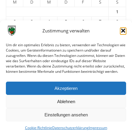
M
D
M
D
F
S
S
1
2
3
4
5
6
7
8
Zustimmung verwalten
9
10
11
12
13
14
15
16
17
18
19
20
21
22
Um dir ein optimales Erlebnis zu bieten, verwenden wir Technologien wie
Cookies, um Geräteinformationen zu speichern und/oder darauf
23
24
25
26
27
28
29
zuzugreifen. Wenn du diesen Technologien zustimmst, können wir Daten
30
31
wie das Surfverhalten oder eindeutige IDs auf dieser Website
verarbeiten. Wenn du deine Zustimmung nicht erteilst oder zurückziehst,
« Apr.
Juni »
können bestimmte Merkmale und Funktionen beeinträchtigt werden.
ARCHIV
Akzeptieren
Ablehnen
Einstellungen ansehen
Cookie-Richtlinie
Datenschutzerklärung
Impressum
© VfR Wormatia Worms