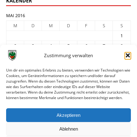
KALENDER
MAI 2016
M
D
M
D
F
S
S
1
2
3
4
5
6
7
8
Zustimmung verwalten
9
10
11
12
13
14
15
16
17
18
19
20
21
22
Um dir ein optimales Erlebnis zu bieten, verwenden wir Technologien wie
Cookies, um Geräteinformationen zu speichern und/oder darauf
23
24
25
26
27
28
29
zuzugreifen. Wenn du diesen Technologien zustimmst, können wir Daten
30
31
wie das Surfverhalten oder eindeutige IDs auf dieser Website
verarbeiten. Wenn du deine Zustimmung nicht erteilst oder zurückziehst,
« Apr.
Juni »
können bestimmte Merkmale und Funktionen beeinträchtigt werden.
ARCHIV
Akzeptieren
Ablehnen