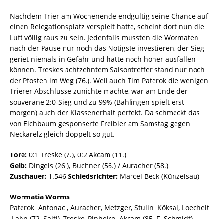
Nachdem Trier am Wochenende endgültig seine Chance auf
einen Relegationsplatz verspielt hatte, scheint dort nun die
Luft völlig raus zu sein. Jedenfalls mussten die Wormaten
nach der Pause nur noch das Nötigste investieren, der Sieg
geriet niemals in Gefahr und hätte noch höher ausfallen
können. Treskes achtzehntem Saisontreffer stand nur noch
der Pfosten im Weg (76.). Weil auch Tim Paterok die wenigen
Trierer Abschlüsse zunichte machte, war am Ende der
souveräne 2:0-Sieg und zu 99% (Bahlingen spielt erst
morgen) auch der Klassenerhalt perfekt. Da schmeckt das
von Eichbaum gesponserte Freibier am Samstag gegen
Neckarelz gleich doppelt so gut.
Tore:
0:1 Treske (7.), 0:2 Akcam (11.)
Gelb:
Dingels (26.), Buchner (56.) / Auracher (58.)
Zuschauer:
1.546
Schiedsrichter:
Marcel Beck (Künzelsau)
Wormatia Worms
Paterok  Antonaci, Auracher, Metzger, Stulin  Köksal, Loechelt
 Lahn (72. Saiti), Treske, Pinheiro  Akcam (85. F. Schmidt).