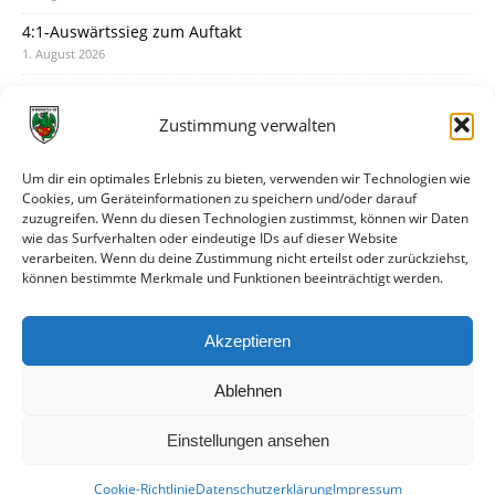
4:1-Auswärtssieg zum Auftakt
1. August 2026
Pokal: Wormatia muss zu Schott Mainz
31. Juli 2026
Zustimmung verwalten
Wormatia trauert um Jürgen Dinger
30. Juli 2026
Um dir ein optimales Erlebnis zu bieten, verwenden wir Technologien wie
Cookies, um Geräteinformationen zu speichern und/oder darauf
Deine Spielminute: 89+1
zuzugreifen. Wenn du diesen Technologien zustimmst, können wir Daten
28. Juli 2026
wie das Surfverhalten oder eindeutige IDs auf dieser Website
verarbeiten. Wenn du deine Zustimmung nicht erteilst oder zurückziehst,
Neuer Rückensponsor
können bestimmte Merkmale und Funktionen beeinträchtigt werden.
28. Juli 2026
Neue Podcast-Folge: So tickt Björn!
Akzeptieren
27. Juli 2026
Ablehnen
Einstellungen ansehen
Cookie-Richtlinie
Datenschutzerklärung
Impressum