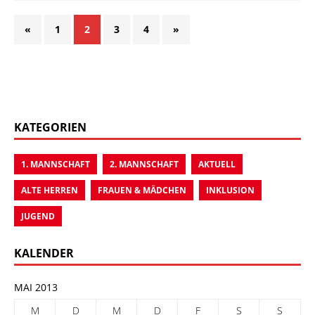
«
1
2
3
4
»
KATEGORIEN
1. MANNSCHAFT
2. MANNSCHAFT
AKTUELL
ALTE HERREN
FRAUEN & MÄDCHEN
INKLUSION
JUGEND
KALENDER
MAI 2013
M
D
M
D
F
S
S