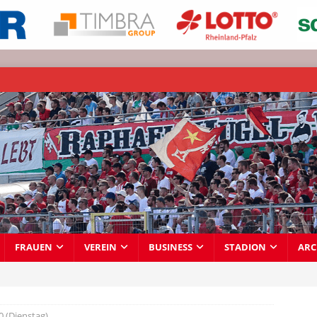
FRAUEN
VEREIN
BUSINESS
STADION
ARC
0 (Dienstag)