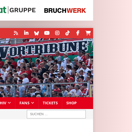
HIV
FANS
TICKETS
SHOP