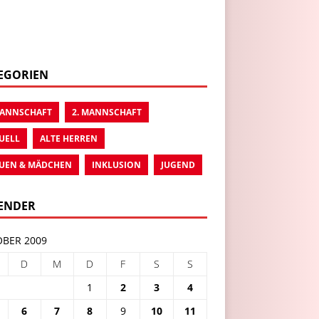
EGORIEN
MANNSCHAFT
2. MANNSCHAFT
UELL
ALTE HERREN
UEN & MÄDCHEN
INKLUSION
JUGEND
ENDER
BER 2009
D
M
D
F
S
S
1
2
3
4
6
7
8
9
10
11