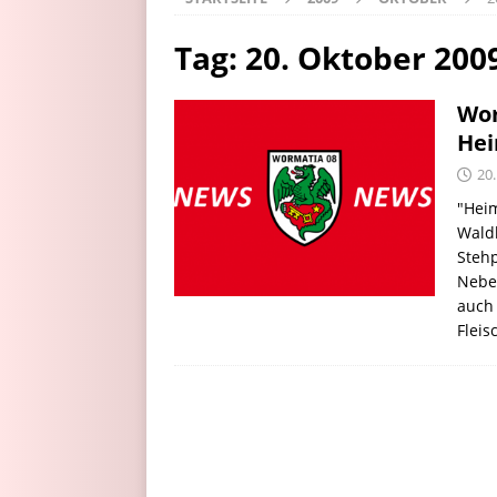
Tag:
20. Oktober 200
Wor
Hei
20
"Hei
Wald
Stehp
Neben
auch 
Fleis