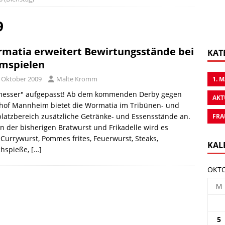
9
matia erweitert Bewirtungsstände bei
KAT
mspielen
. Oktober 2009
Malte Kromm
1. 
messer" aufgepasst! Ab dem kommenden Derby gegen
AKT
hof Mannheim bietet die Wormatia im Tribünen- und
latzbereich zusätzliche Getränke- und Essensstände an.
FRA
 der bisherigen Bratwurst und Frikadelle wird es
Currywurst, Pommes frites, Feuerwurst, Steaks,
KAL
chspieße,
[…]
OKTO
M
5