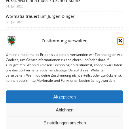
Pokal: Wormatia muss zu Schott Mainz
31. Juli 2026
Wormatia trauert um Jürgen Dinger
30. Juli 2026
Deine Spielminute: 89+1
28. Juli 2026
Zustimmung verwalten
Neuer Rückensponsor
28. Juli 2026
Um dir ein optimales Erlebnis zu bieten, verwenden wir Technologien wie
Cookies, um Geräteinformationen zu speichern und/oder darauf
Neue Podcast-Folge: So tickt Björn!
zuzugreifen. Wenn du diesen Technologien zustimmst, können wir Daten
27. Juli 2026
wie das Surfverhalten oder eindeutige IDs auf dieser Website
verarbeiten. Wenn du deine Zustimmung nicht erteilst oder zurückziehst,
Eindrücke vom Stadionfest
können bestimmte Merkmale und Funktionen beeinträchtigt werden.
27. Juli 2026
Unterhaltsamer Abschlusstest mit später Niederlage
Akzeptieren
25. Juli 2026
Ablehnen
Einstellungen ansehen