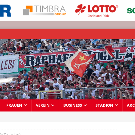
FRAUEN
VEREIN
BUSINESS
STADION
ARC
6 (Dienstag)