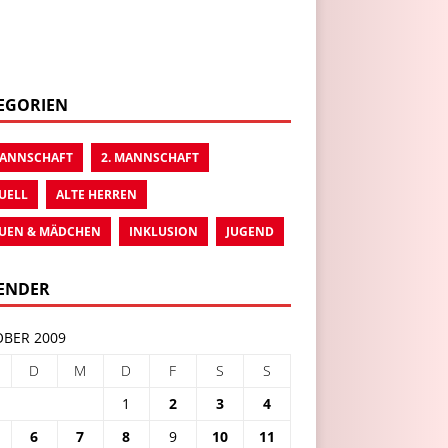
EGORIEN
MANNSCHAFT
2. MANNSCHAFT
UELL
ALTE HERREN
UEN & MÄDCHEN
INKLUSION
JUGEND
ENDER
BER 2009
D
M
D
F
S
S
1
2
3
4
6
7
8
9
10
11