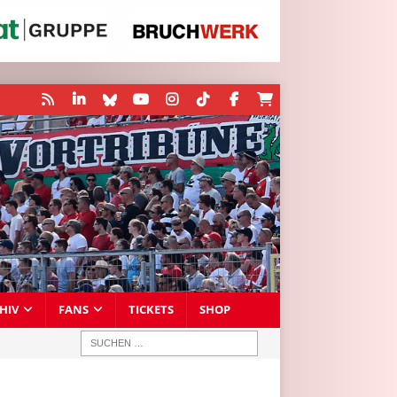
HIV
FANS
TICKETS
SHOP