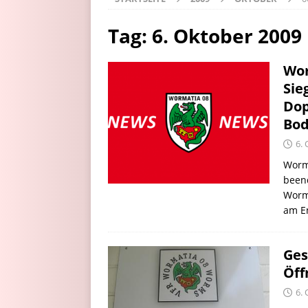
Tag:
6. Oktober 2009
Wor
Sie
Dop
Bod
6.
Worma
beend
Worm
am E
Ges
Öff
6.