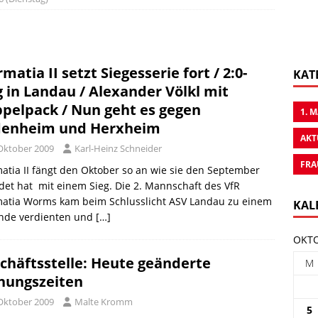
matia II setzt Siegesserie fort / 2:0-
KAT
g in Landau / Alexander Völkl mit
pelpack / Nun geht es gegen
1. 
enheim und Herxheim
AKT
 Oktober 2009
Karl-Heinz Schneider
FRA
tia II fängt den Oktober so an wie sie den September
et hat  mit einem Sieg. Die 2. Mannschaft des VfR
atia Worms kam beim Schlusslicht ASV Landau zu einem
KAL
nde verdienten und
[…]
OKTO
chäftsstelle: Heute geänderte
M
nungszeiten
 Oktober 2009
Malte Kromm
5